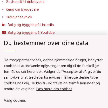
Godkendt til drikkevand
Kend din byggevare
Huslejenaevn.dk
Bolig og byggeri på LinkedIn
Bolig og byggeri på YouTube
Du bestemmer over dine data
Genveje
De tredjepartsservices, denne hjemmeside bruger, benytter
Social- og Boligministeriet
cookies til at indsamle oplysninger om dig til de forskellige
Job i Social- og Boligstyrelsen
formål, du ser herunder. Vælger du "Accepter alle", giver du
samtykke til at tredjepartsservices må lægge denne type
Puljer og tilskud
cookies hos dig. Du kan til- og fravælge formål herunder og
Nyhedsbreve
ændre dit valg her:
Læs mere om cookies
Indberet magtanvendelse
Vælg cookies
Social- og Boligstyrelsens nyheder som RSS feed