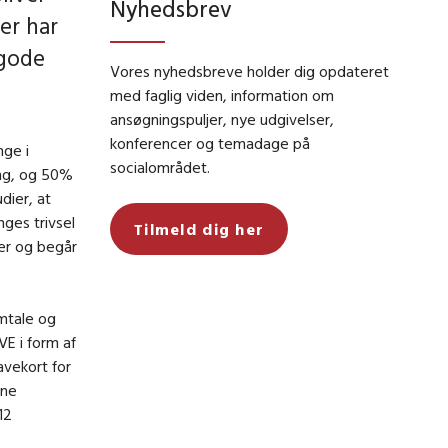
Nyhedsbrev
er har
gode
Vores nyhedsbreve holder dig opdateret
med faglig viden, information om
ansøgningspuljer, nye udgivelser,
konferencer og temadage på
nge i
socialområdet.
ing, og 50%
dier, at
ges trivsel
Tilmeld dig her
er og begår
mtale og
E i form af
avekort for
ene
12