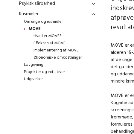
Psykisk sårbarhed
indskre
Rusmidler
afprøv
Om unge og rusmidler
resultat
MOVE
Hvad er MOVE?
Effekten af MOVE
MOVE er en
Implementering af MOVE
alderen 15-
Økonomiske omkostninger
af de unge e
Lovgivning
det gælder
Projekter og initiativer
og uddanne
Udgivelser
mindre krimi
MOVE er en
Kognitiv ad
screeningsr
fremmøde, 
formuleres
behandlings