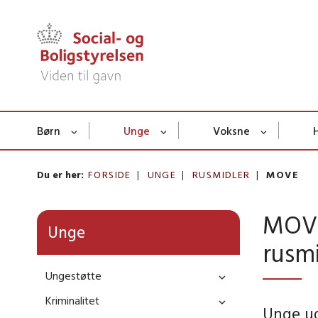
Børn
Unge
Voksne
Du er her:
FORSIDE
UNGE
RUSMIDLER
MOVE
MOVE
Unge
rusm
Ungestøtte
Kriminalitet
Unge ud