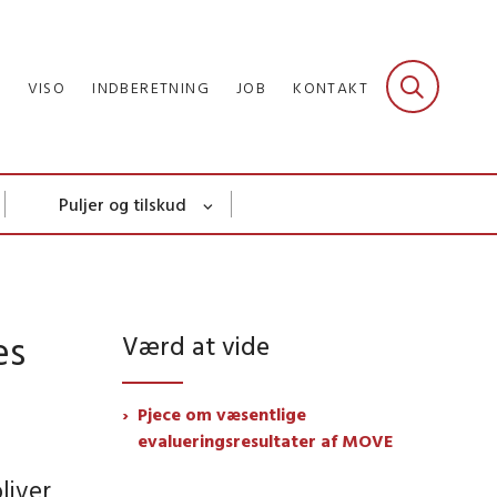
R
VISO
INDBERETNING
JOB
KONTAKT
Puljer og tilskud
es
Værd at vide
Pjece om væsentlige
evalueringsresultater af MOVE
liver