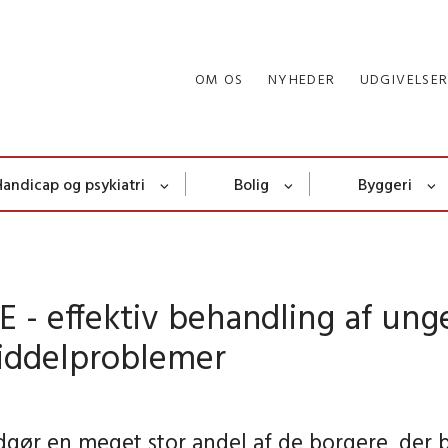
OM OS
NYHEDER
UDGIVELSE
Handicap og psykiatri
Bolig
Byggeri
 - effektiv behandling af ung
iddelproblemer
gør en meget stor andel af de borgere, der b