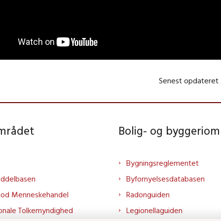
Senest opdateret
området
Bolig- og byggeriom
Bygningsreglementet
iddelbasen
Byfornyelsesdatabasen
mod Menneskehandel
Radonguiden
onale Tolkemyndighed
Legionellaguiden