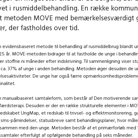
vet i rusmiddelbehandling. En række kommun
et metoden MOVE med bemærkelsesværdigt 
er, der fastholdes over tid.
 evidensbaseret metode til behandling af rusmiddelbrug blandt u
25 år. MOVE-metoden bidrager til at fastholde de unge i behandl
r stoffrie ni måneder efter indskrivning. Til sammenligning viser stu
 ca. 37% af unge i anden behandling. Metoden øger desuden de un
lsesaktiviteter. De unge har også færre opmærksomhedsproblem
nalitet.
 manualbaseret samtaleform, som består af Den motiverende sa
færdsterapi. Desuden er der en række strukturelle elementer i MOV
edskabet UngMap, et redskab til trivsel- og effektmonitorering, g
sms-påmindelser, statusbreve samt behandlingsplaner, hvor mål
 sammen med den unge. Metoden består af et primærforløb med 
samtaler efterfulgt af opfølgende behandling på seks måneder.