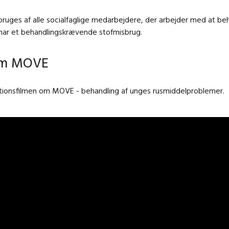
uges af alle socialfaglige medarbejdere, der arbejder med at be
har et behandlingskrævende stofmisbrug.
om MOVE
ktionsfilmen om MOVE - behandling af unges rusmiddelproblemer.