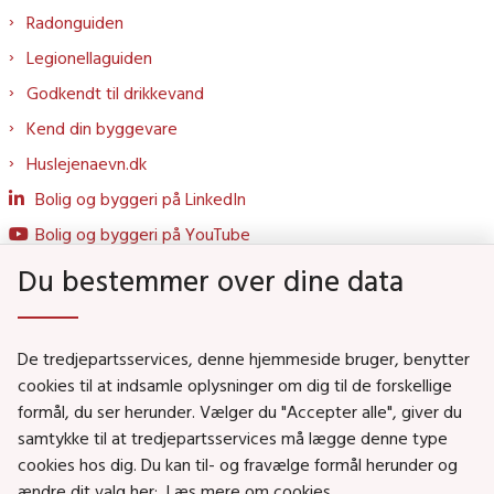
Radonguiden
Legionellaguiden
Godkendt til drikkevand
Kend din byggevare
Huslejenaevn.dk
Bolig og byggeri på LinkedIn
Bolig og byggeri på YouTube
Du bestemmer over dine data
Genveje
De tredjepartsservices, denne hjemmeside bruger, benytter
Social- og Boligministeriet
cookies til at indsamle oplysninger om dig til de forskellige
formål, du ser herunder. Vælger du "Accepter alle", giver du
Job i Social- og Boligstyrelsen
samtykke til at tredjepartsservices må lægge denne type
Puljer og tilskud
cookies hos dig. Du kan til- og fravælge formål herunder og
Nyhedsbreve
ændre dit valg her:
Læs mere om cookies