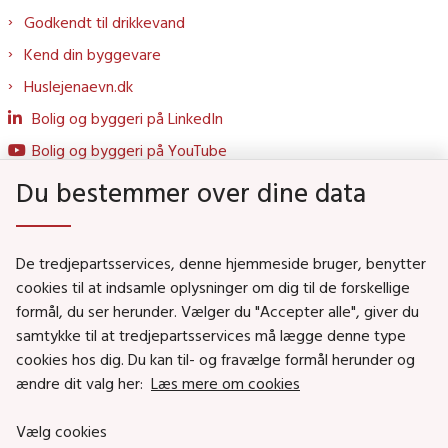
Godkendt til drikkevand
Kend din byggevare
Huslejenaevn.dk
Bolig og byggeri på LinkedIn
Bolig og byggeri på YouTube
Du bestemmer over dine data
Genveje
De tredjepartsservices, denne hjemmeside bruger, benytter
Social- og Boligministeriet
cookies til at indsamle oplysninger om dig til de forskellige
formål, du ser herunder. Vælger du "Accepter alle", giver du
Job i Social- og Boligstyrelsen
samtykke til at tredjepartsservices må lægge denne type
Puljer og tilskud
cookies hos dig. Du kan til- og fravælge formål herunder og
Nyhedsbreve
ændre dit valg her:
Læs mere om cookies
Indberet magtanvendelse
Vælg cookies
Social- og Boligstyrelsens nyheder som RSS feed