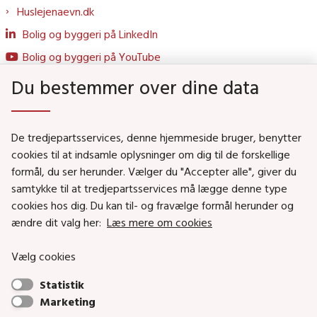
Huslejenaevn.dk
Bolig og byggeri på LinkedIn
Bolig og byggeri på YouTube
Du bestemmer over dine data
Genveje
De tredjepartsservices, denne hjemmeside bruger, benytter
Social- og Boligministeriet
cookies til at indsamle oplysninger om dig til de forskellige
Job i Social- og Boligstyrelsen
formål, du ser herunder. Vælger du "Accepter alle", giver du
samtykke til at tredjepartsservices må lægge denne type
Puljer og tilskud
cookies hos dig. Du kan til- og fravælge formål herunder og
Nyhedsbreve
ændre dit valg her:
Læs mere om cookies
Indberet magtanvendelse
Vælg cookies
Social- og Boligstyrelsens nyheder som RSS feed
Statistik
Marketing