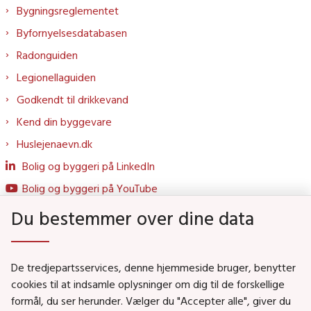
Bygningsreglementet
Byfornyelsesdatabasen
Radonguiden
Legionellaguiden
Godkendt til drikkevand
Kend din byggevare
Huslejenaevn.dk
Bolig og byggeri på LinkedIn
Bolig og byggeri på YouTube
Du bestemmer over dine data
Genveje
De tredjepartsservices, denne hjemmeside bruger, benytter
Social- og Boligministeriet
cookies til at indsamle oplysninger om dig til de forskellige
Job i Social- og Boligstyrelsen
formål, du ser herunder. Vælger du "Accepter alle", giver du