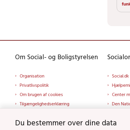
fun
Om Social- og Boligstyrelsen
Social
Organisation
Social.dk
Privatlivspolitik
Hjælpem
Om brugen af cookies
Center 
Tilgængelighedserklæring
Den Nati
Presse
Tilbudspo
Du bestemmer over dine data
Kontakt os
Tolkepor