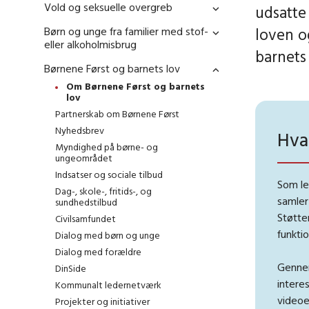
Vold og seksuelle overgreb
udsatte
Børn og unge fra familier med stof-
loven o
eller alkoholmisbrug
barnets 
Børnene Først og barnets lov
Om Børnene Først og barnets
lov
Partnerskab om Børnene Først
Nyhedsbrev
Hva
Myndighed på børne- og
ungeområdet
Indsatser og sociale tilbud
Som le
Dag-, skole-, fritids-, og
samler
sundhedstilbud
Støtte
Civilsamfundet
funkti
Dialog med børn og unge
Dialog med forældre
Gennem
DinSide
interes
Kommunalt ledernetværk
videoe
Projekter og initiativer