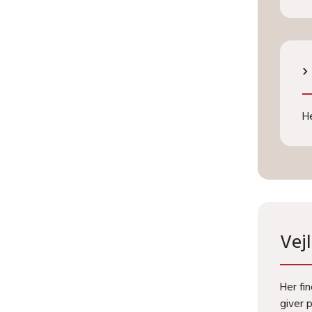
He
Vej
Her fi
giver
p