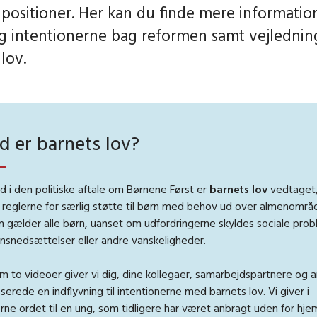
 positioner. Her kan du finde mere informati
g intentionerne bag reformen samt vejledning
lov.
d er barnets lov?
d i den politiske aftale om Børnene Først er
barnets lov
vedtaget,
 reglerne for særlig støtte til børn med behov ud over almenområ
n gælder alle børn, uanset om udfordringerne skyldes sociale prob
onsnedsættelser eller andre vanskeligheder.
 to videoer giver vi dig, dine kollegaer, samarbejdspartnere og 
serede en indflyvning til intentionerne med barnets lov. Vi giver i
rne ordet til en ung, som tidligere har været anbragt uden for hj