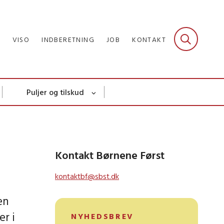
R
VISO
INDBERETNING
JOB
KONTAKT
Puljer og tilskud
Kontakt Børnene Først
kontaktbf@sbst.dk
en
er i
NYHEDSBREV