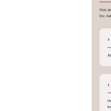
Hvis d
lov, k
Af
H
b