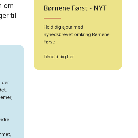
on om
Børnene Først - NYT
er til
Hold dig ajour med
nyhedsbrevet omkring Børnene
Først:
Tilmeld dig her
 der
det.
lemer,
andre
emmet,