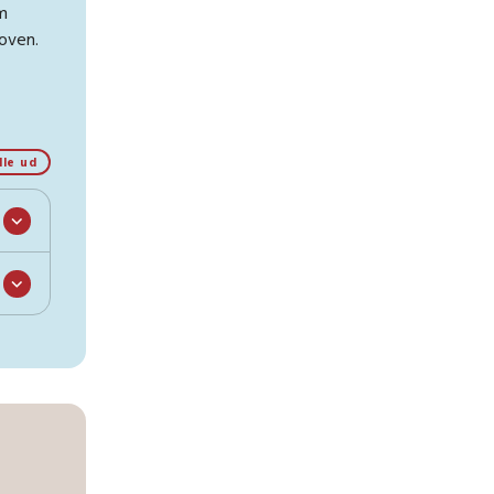
m
loven.
lle ud