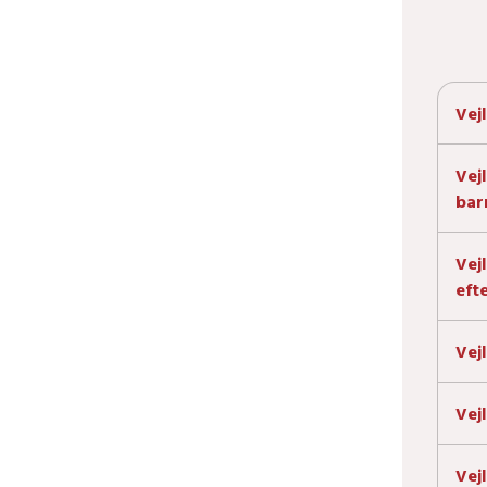
Vej
Vej
bar
Vej
eft
Vej
Vej
Vej