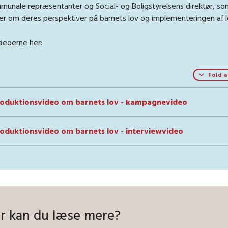
munale repræsentanter og Social- og Boligstyrelsens direktør, so
ler om deres perspektiver på barnets lov og implementeringen af 
ideoerne her:
Fold a
roduktionsvideo om barnets lov - kampagnevideo
roduktionsvideo om barnets lov - interviewvideo
r kan du læse mere?