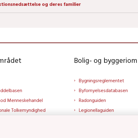
ktionsnedsættelse og deres familier
området
Bolig- og byggeriom
Bygningsreglementet
iddelbasen
Byfornyelsesdatabasen
mod Menneskehandel
Radonguiden
onale Tolkemyndighed
Legionellaguiden
rtalen
Godkendt til drikkevand
talen
Kend din byggevare