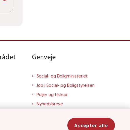
rådet
Genveje
Social- og Boligministeriet
Job i Social- og Boligstyrelsen
Puljer og tilskud
Nyhedsbreve
Indberet magtanvendelse
Social- og Boligstyrelsens nyheder
Accepter alle