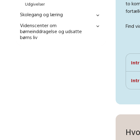
to kom
Udgivelser
fortæl
Skolegang og læring
Videnscenter om
Find v
børneinddragelse og udsatte
børns liv
Int
Int
Hvo