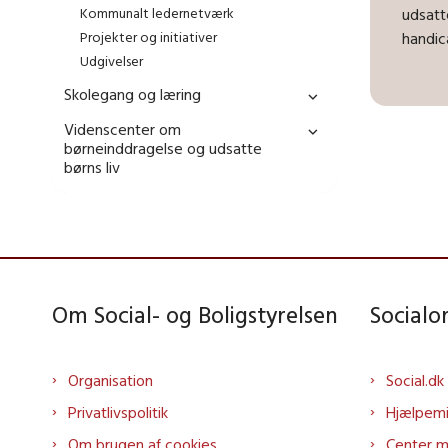
Kommunalt ledernetværk
udsatt
Projekter og initiativer
handi
Udgivelser
Skolegang og læring
Videnscenter om
børneinddragelse og udsatte
børns liv
Om Social- og Boligstyrelsen
Social
Organisation
Social.dk
Privatlivspolitik
Hjælpem
Om brugen af cookies
Center 