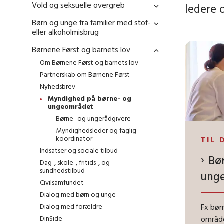
Vold og seksuelle overgreb
ledere 
Børn og unge fra familier med stof-
eller alkoholmisbrug
Børnene Først og barnets lov
Om Børnene Først og barnets lov
Partnerskab om Børnene Først
Nyhedsbrev
Myndighed på børne- og
ungeområdet
Børne- og ungerådgivere
Myndighedsleder og faglig
koordinator
TIL 
Indsatser og sociale tilbud
Bø
Dag-, skole-, fritids-, og
sundhedstilbud
unge
Civilsamfundet
Dialog med børn og unge
Dialog med forældre
Fx bør
DinSide
område