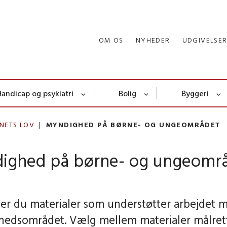
OM OS
NYHEDER
UDGIVELSE
Handicap og psykiatri
Bolig
Byggeri
NETS LOV
MYNDIGHED PÅ BØRNE- OG UNGEOMRÅDET
ighed på børne- og ungeomr
der du materialer som understøtter arbejdet 
edsområdet. Vælg mellem materialer målrett