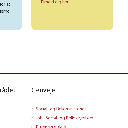
Tilmeld dig her
or at
ngerne
rådet
Genveje
Social- og Boligministeriet
Job i Social- og Boligstyrelsen
Puljer og tilskud