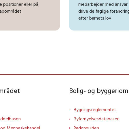
e positioner eller på
medarbejder med ansvar f
capområdet
drive de faglige forandri
efter barnets lov
området
Bolig- og byggeriom
Bygningsreglementet
iddelbasen
Byfornyelsesdatabasen
mod Menneskehandel
Radonguiden