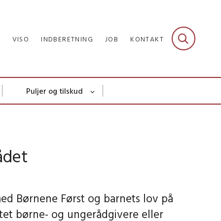
R
VISO
INDBERETNING
JOB
KONTAKT
Puljer og tilskud
ådet
med Børnene Først og barnets lov på
et børne- og ungerådgivere eller