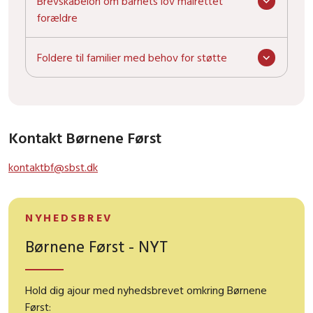
Brevskabelon om barnets lov målrettet
forældre
Foldere til familier med behov for støtte
Kontakt Børnene Først
kontaktbf@sbst.dk
NYHEDSBREV
Børnene Først - NYT
Hold dig ajour med nyhedsbrevet omkring Børnene
Først: