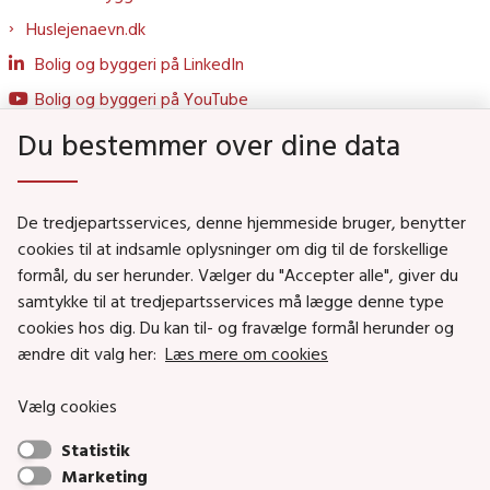
Huslejenaevn.dk
Bolig og byggeri på LinkedIn
Bolig og byggeri på YouTube
Du bestemmer over dine data
Genveje
De tredjepartsservices, denne hjemmeside bruger, benytter
Social- og Boligministeriet
cookies til at indsamle oplysninger om dig til de forskellige
formål, du ser herunder. Vælger du "Accepter alle", giver du
Job i Social- og Boligstyrelsen
samtykke til at tredjepartsservices må lægge denne type
Puljer og tilskud
cookies hos dig. Du kan til- og fravælge formål herunder og
Nyhedsbreve
ændre dit valg her:
Læs mere om cookies
Indberet magtanvendelse
Vælg cookies
Social- og Boligstyrelsens nyheder som RSS feed
Statistik
Marketing