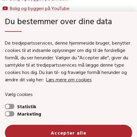
Bolig og byggeri på YouTube
Du bestemmer over dine data
Genveje
De tredjepartsservices, denne hjemmeside bruger, benytter
Social- og Boligministeriet
cookies til at indsamle oplysninger om dig til de forskellige
Job i Social- og Boligstyrelsen
formål, du ser herunder. Vælger du "Accepter alle", giver du
samtykke til at tredjepartsservices må lægge denne type
Puljer og tilskud
cookies hos dig. Du kan til- og fravælge formål herunder og
Nyhedsbreve
ændre dit valg her:
Læs mere om cookies
Indberet magtanvendelse
Vælg cookies
Social- og Boligstyrelsens nyheder som RSS feed
Statistik
Marketing
Social- og Boligstyrelsen • Tlf.: 72 42 37 00 •
info@sbst.dk
•
sikkermail
• EAN-nr.: 5798000354838 • CVR-nr.:
Accepter alle