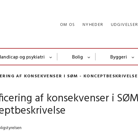
OM OS
NYHEDER
UDGIVELSE
Handicap og psykiatri
Bolig
Byggeri
CERING AF KONSEKVENSER I SØM - KONCEPTBESKRIVELSE
ficering af konsekvenser i SØ
eptbeskrivelse
ligstyrelsen