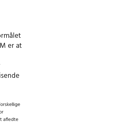
ormålet
M er at
r
isende
orskellige
or
t afledte