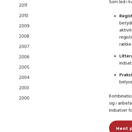
Som led i k
2011
2010
Regis
betydn
2009
aktivi
2008
regist
række
2007
Litter
2006
indsat
2005
Praks
2004
belyse
2003
Kombination
2000
sig i anbef
indsatser f
Hent 