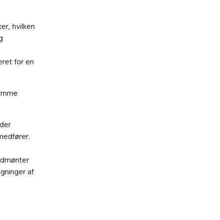
er, hvilken
g
eret for en
somme
 der
 medfører.
 udmønter
egninger af