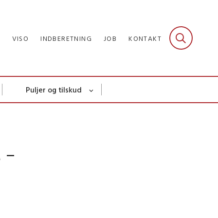
R
VISO
INDBERETNING
JOB
KONTAKT
Puljer og tilskud
M –