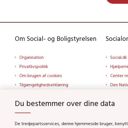
Om Social- og Boligstyrelsen
Social
Organisation
Social.dk
Privatlivspolitik
Hjælpem
Om brugen af cookies
Center 
Tilgængelighedserklæring
Den Nati
Presse
Tilbudspo
Du bestemmer over dine data
Kontakt os
Tolkepor
Whistleblowerordning
Socialo
About us
Socialo
De tredjepartsservices, denne hjemmeside bruger, benytter 