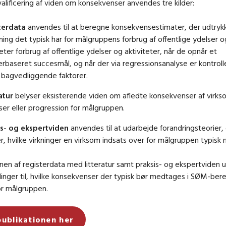
valificering af viden om konsekvenser anvendes tre kilder:
terdata
anvendes til at beregne konsekvensestimater, der udtrykk
ing det typisk har for målgruppens forbrug af offentlige ydelser o
teter forbrug af offentlige ydelser og aktiviteter, når de opnår et
erbaseret succesmål, og når der via regressionsanalyse er kontroll
 bagvedliggende faktorer.
atur
belyser eksisterende viden om afledte konsekvenser af virk
ser eller progression for målgruppen.
is- og ekspertviden
anvendes til at udarbejde forandringsteorier,
r, hvilke virkninger en virksom indsats over for målgruppen typisk
en af registerdata med litteratur samt praksis- og ekspertviden
alinger til, hvilke konsekvenser der typisk bør medtages i SØM-ber
or målgruppen.
publikationen her