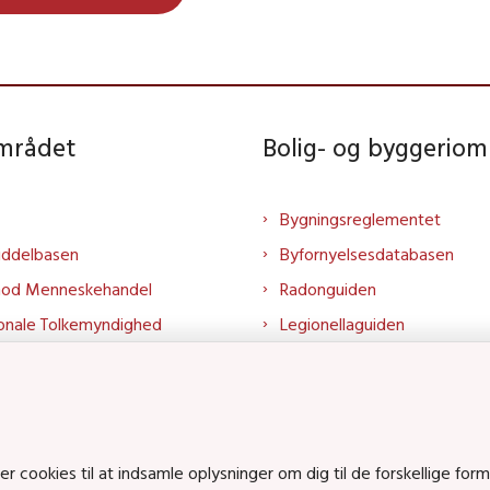
området
Bolig- og byggeriom
Bygningsreglementet
iddelbasen
Byfornyelsesdatabasen
mod Menneskehandel
Radonguiden
onale Tolkemyndighed
Legionellaguiden
rtalen
Godkendt til drikkevand
talen
Kend din byggevare
mrådet på LinkedIn
Huslejenaevn.dk
mrådet på YouTube
Bolig og byggeri på Linked
cookies til at indsamle oplysninger om dig til de forskellige form