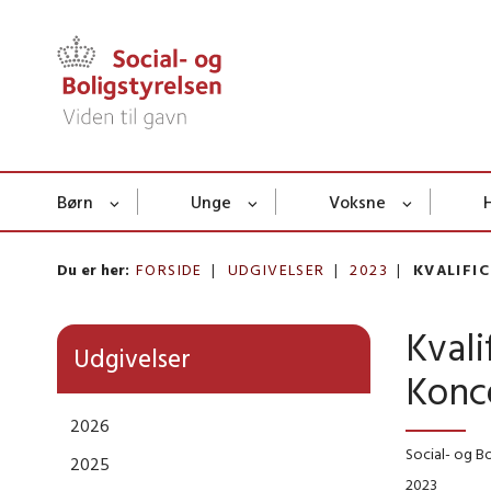
Børn
Unge
Voksne
Du er her:
FORSIDE
UDGIVELSER
2023
KVALIFI
Kvali
Udgivelser
Konc
2026
Social- og Bo
2025
2023