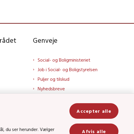
rådet
Genveje
Social- og Boligministeriet
Job i Social- og Boligstyrelsen
Puljer og tilskud
Nyhedsbreve
Indberet magtanvendelse
Social- og Boligstyrelsens nyheder
Accepter alle
som RSS feed
In
ål, du ser herunder. Vælger
Afvis alle