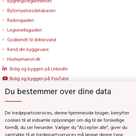
Bygningsreglementet
Byfornyelsesdatabasen
Radonguiden
Legionellaguiden
Godkendt til drikkevand
Kend din byggevare
Huslejenaevn.dk
Bolig og byggeri på LinkedIn
Bolig og byggeri på YouTube
Du bestemmer over dine data
Genveje
De tredjepartsservices, denne hjemmeside bruger, benytter
Social- og Boligministeriet
cookies til at indsamle oplysninger om dig til de forskellige
formål, du ser herunder. Vælger du "Accepter alle", giver du
Job i Social- og Boligstyrelsen
samtykke til at tredjepartsservices må lægge denne type