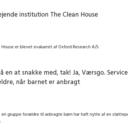
ejende institution The Clean House
n House er blevet evalueret af Oxford Research A/S.
få en at snakke med, tak! Ja, Værsgo. Servic
rældre, når barnet er anbragt
en gruppe forældre til anbragte børn har haft nytte af en støtte
.