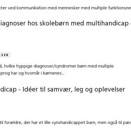
ekter ved kommunikation med mennesker med multiple funktionsne
diagnoser hos skolebørn med multihandicap
LSER
 til, hvilke hyppige diagnoser/syndromer børn med multiple
prog har og hvornår i børnenes...
cap - Idéer til samvær, leg og oplevelser
il forældre, der har et lille synshandicappet barn, men også til p