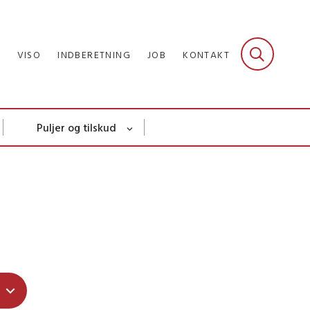
R
VISO
INDBERETNING
JOB
KONTAKT
Puljer og tilskud
e