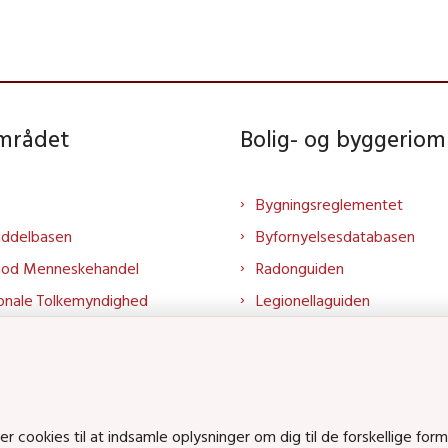
området
Bolig- og byggeriom
Bygningsreglementet
iddelbasen
Byfornyelsesdatabasen
mod Menneskehandel
Radonguiden
onale Tolkemyndighed
Legionellaguiden
rtalen
Godkendt til drikkevand
talen
Kend din byggevare
mrådet på LinkedIn
Huslejenaevn.dk
mrådet på YouTube
Bolig og byggeri på Linked
cookies til at indsamle oplysninger om dig til de forskellige form