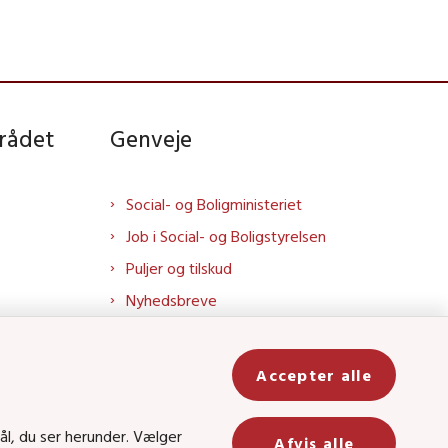
rådet
Genveje
Social- og Boligministeriet
Job i Social- og Boligstyrelsen
Puljer og tilskud
Nyhedsbreve
Indberet magtanvendelse
Social- og Boligstyrelsens nyheder
Accepter alle
som RSS feed
In
ål, du ser herunder. Vælger
Afvis alle