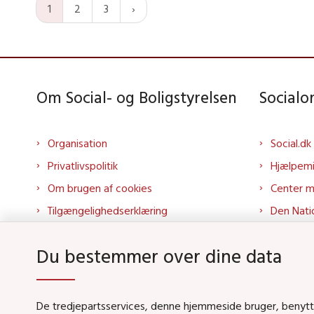
1
2
3
Om Social- og Boligstyrelsen
Social
Organisation
Social.dk
Privatlivspolitik
Hjælpem
Om brugen af cookies
Center 
Tilgængelighedserklæring
Den Nati
Presse
Tilbudspo
Du bestemmer over dine data
Kontakt os
Tolkepor
Whistleblowerordning
Socialo
About us
Socialo
De tredjepartsservices, denne hjemmeside bruger, benytter 