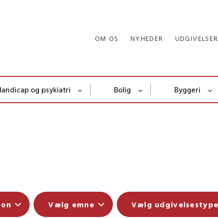
OM OS
NYHEDER
UDGIVELSE
Handicap og psykiatri
Bolig
Byggeri
ion
Vælg emne
Vælg udgivelsestyp