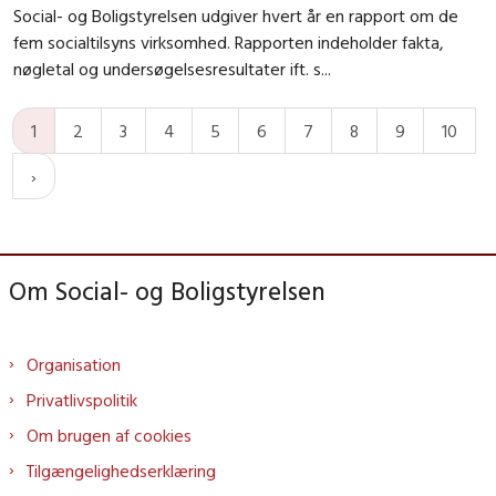
Social- og Boligstyrelsen udgiver hvert år en rapport om de
fem socialtilsyns virksomhed. Rapporten indeholder fakta,
nøgletal og undersøgelsesresultater ift. s...
1
2
3
4
5
6
7
8
9
10
Om Social- og Boligstyrelsen
Organisation
Privatlivspolitik
Om brugen af cookies
Tilgængelighedserklæring