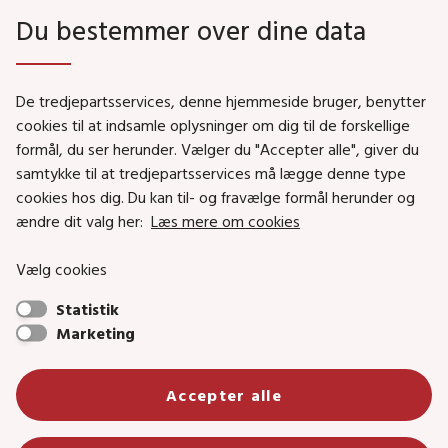
Du bestemmer over dine data
Genveje
De tredjepartsservices, denne hjemmeside bruger, benytter
Social- og Boligministeriet
cookies til at indsamle oplysninger om dig til de forskellige
Job i Social- og Boligstyrelsen
formål, du ser herunder. Vælger du "Accepter alle", giver du
samtykke til at tredjepartsservices må lægge denne type
Puljer og tilskud
cookies hos dig. Du kan til- og fravælge formål herunder og
Nyhedsbreve
ændre dit valg her:
Læs mere om cookies
Indberet magtanvendelse
Vælg cookies
Social- og Boligstyrelsens nyheder som RSS feed
Statistik
Marketing
Social- og Boligstyrelsen • Tlf.: 72 42 37 00 •
info@sbst.dk
•
sikkermail
• EAN-nr.: 5798000354838 • CVR-nr.:
Accepter alle
26144698
Primær adresse og reception: Lerchesgade 35, 5, 5000 Odense C •