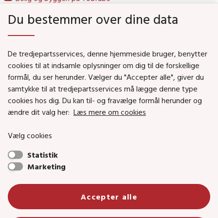
Du bestemmer over dine data
Genveje
De tredjepartsservices, denne hjemmeside bruger, benytter
Social- og Boligministeriet
cookies til at indsamle oplysninger om dig til de forskellige
Job i Social- og Boligstyrelsen
formål, du ser herunder. Vælger du "Accepter alle", giver du
samtykke til at tredjepartsservices må lægge denne type
Puljer og tilskud
cookies hos dig. Du kan til- og fravælge formål herunder og
Nyhedsbreve
ændre dit valg her:
Læs mere om cookies
Indberet magtanvendelse
Vælg cookies
Social- og Boligstyrelsens nyheder som RSS feed
Statistik
Marketing
Social- og Boligstyrelsen • Tlf.: 72 42 37 00 •
info@sbst.dk
•
sikkermail
• EAN-nr.: 5798000354838 • CVR-nr.:
Accepter alle
26144698