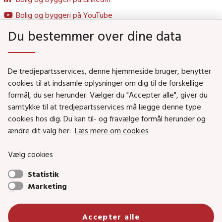
Bolig og byggeri på YouTube
Du bestemmer over dine data
Genveje
De tredjepartsservices, denne hjemmeside bruger, benytter
Social- og Boligministeriet
cookies til at indsamle oplysninger om dig til de forskellige
Job i Social- og Boligstyrelsen
formål, du ser herunder. Vælger du "Accepter alle", giver du
samtykke til at tredjepartsservices må lægge denne type
Puljer og tilskud
cookies hos dig. Du kan til- og fravælge formål herunder og
Nyhedsbreve
ændre dit valg her:
Læs mere om cookies
Indberet magtanvendelse
Vælg cookies
Social- og Boligstyrelsens nyheder som RSS feed
Statistik
Marketing
Social- og Boligstyrelsen • Tlf.: 72 42 37 00 •
info@sbst.dk
•
sikkermail
• EAN-nr.: 5798000354838 • CVR-nr.:
Accepter alle