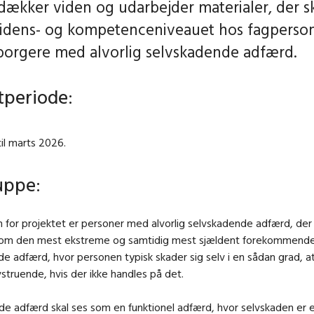
dækker viden og udarbejder materialer, der s
videns- og kompetenceniveauet hos fagperson
orgere med alvorlig selvskadende adfærd.
tperiode:
til marts 2026.
uppe:
for projektet er personer med alvorlig selvskadende adfærd, der
som den mest ekstreme og samtidig mest sjældent forekommende
e adfærd, hvor personen typisk skader sig selv i en sådan grad, a
vstruende, hvis der ikke handles på det.
e adfærd skal ses som en funktionel adfærd, hvor selvskaden er 