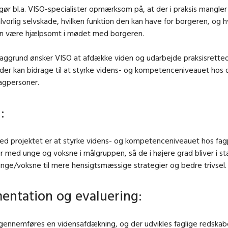
ør bl.a. VISO-specialister opmærksom på, at der i praksis mangle
 alvorlig selvskade, hvilken funktion den kan have for borgeren, og 
an være hjælpsomt i mødet med borgeren.
aggrund ønsker VISO at afdække viden og udarbejde praksisrette
 der kan bidrage til at styrke videns- og kompetenceniveauet hos 
agpersoner.
:
ed projektet er at styrke videns- og kompetenceniveauet hos fag
r med unge og voksne i målgruppen, så de i højere grad bliver i sta
nge/voksne til mere hensigtsmæssige strategier og bedre trivsel.
ntation og evaluering:
 gennemføres en vidensafdækning, og der udvikles faglige redskab