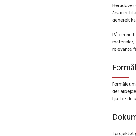
Herudover g
årsager til
generelt k
På denne b
materialer,
relevante f
Formål
Formålet m
der arbejde
hjælpe de u
Dokume
I projektet