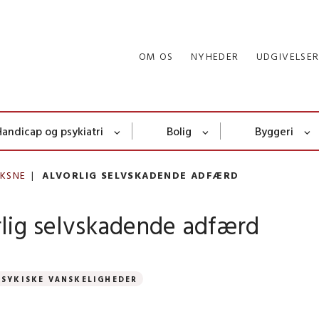
OM OS
NYHEDER
UDGIVELSE
Handicap og psykiatri
Bolig
Byggeri
KSNE
ALVORLIG SELVSKADENDE ADFÆRD
rlig selvskadende adfærd
PSYKISKE VANSKELIGHEDER