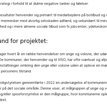
rategi i forhold til at dulme negative tanker og følelser.
resultater henvender sig primært til medarbejdere på botilbud og 
mennesker med alvorlig selvskaden adfærd, og sekundært til me
hed og i mere almene sociale tilbud som fx jobcenter, ydelsesko
nd for projektet:
ger hvert år en række henvendelser om unge og voksne, der udøve
De kommuner, der henvender sig til VISO, har ofte iværksat og af
nstaltninger omkring den unge eller voksne uden at opleve en mæ
i personens tilstand.
 Boligstyrelsen gennemførte i 2022 en undersøgelse af kommuner
er på det sociale område. Denne viser, at målgruppen af unge og
g/eller spiseforstyrrelse er den målgruppe, hvor kommunerne opl
dret.