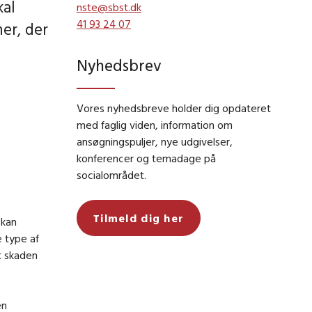
kal
nste@sbst.dk
41 93 24 07
er, der
Nyhedsbrev
Vores nyhedsbreve holder dig opdateret
med faglig viden, information om
ansøgningspuljer, nye udgivelser,
konferencer og temadage på
socialområdet.
Tilmeld dig her
 kan
 type af
t skaden
en