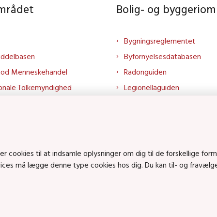
området
Bolig- og byggeriom
Bygningsreglementet
iddelbasen
Byfornyelsesdatabasen
mod Menneskehandel
Radonguiden
onale Tolkemyndighed
Legionellaguiden
rtalen
Godkendt til drikkevand
talen
Kend din byggevare
mrådet på LinkedIn
Huslejenaevn.dk
mrådet på YouTube
Bolig og byggeri på Linked
cookies til at indsamle oplysninger om dig til de forskellige form
rvices må lægge denne type cookies hos dig. Du kan til- og fravæl
Bolig og byggeri på YouTu
ts på SoundCloud
en • Tlf.: 72 42 37 00 •
info@sbst.dk
•
sikkermail
• EAN-nr.: 579800035483