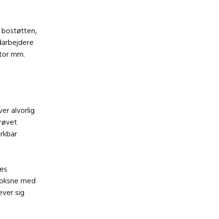
i bostøtten,
darbejdere
ntor mm.
r alvorlig
prøvet
rkbar
nes
 voksne med
ever sig