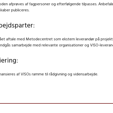
oden afprøves af fagpersoner og efterfølgende tilpasses. Anbefal
skaber publiceres.
ejdsparter:
gået aftale med Metodecentret som ekstern leverandør på projekt
indgås samarbejde med relevante organisationer og VISO-leveran
iering:
inansieres af VISOs ramme til rådgivning og vidensarbejde.