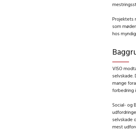
mestringsst
Projektets 
som møder 
hos myndig
Baggru
VISO modta
selvskade. 
mange fora
forbedring 
Social- og
udfordring
selvskade o
mest udfor