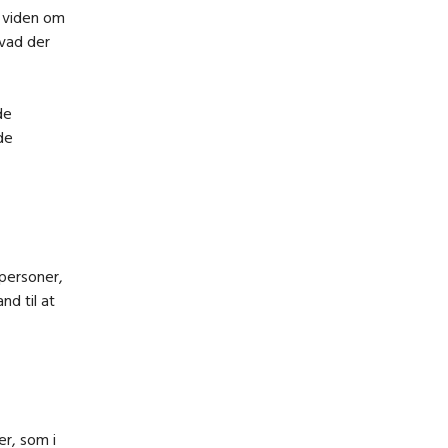
r viden om
hvad der
de
de
personer,
nd til at
er, som i