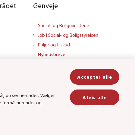
rådet
Genveje
Social- og Boligministeriet
Job i Social- og Boligstyrelsen
Puljer og tilskud
Nyhedsbreve
Indberet magtanvendelse
Social- og Boligstyrelsens nyheder
Accepter alle
som RSS feed
In
ål, du ser herunder. Vælger
Afvis alle
ge formål herunder og
be
8 • CVR-nr.: 26144698