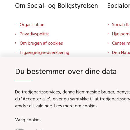
Om Social- og Boligstyrelsen
Social
Organisation
Social.dk
Privatlivspolitik
Hjælpem
Om brugen af cookies
Center 
Tilgængelighedserklæring
Den Nati
Presse
Tilbudspo
Du bestemmer over dine data
Kontakt os
Tolkepor
Whistleblowerordning
Socialo
About us
Socialo
De tredjepartsservices, denne hjemmeside bruger, benytter 
du "Accepter alle", giver du samtykke til at tredjepartsse
Podcas
ændre dit valg her:
Læs mere om cookies
Vælg cookies
Social- og Boligstyrels