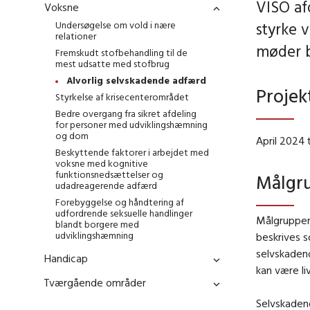
VISO af
Voksne
Undersøgelse om vold i nære
styrke 
relationer
møder b
Fremskudt stofbehandling til de
mest udsatte med stofbrug
Alvorlig selvskadende adfærd
Projek
Styrkelse af krisecenterområdet
Bedre overgang fra sikret afdeling
for personer med udviklingshæmning
og dom
April 2024 
Beskyttende faktorer i arbejdet med
voksne med kognitive
funktionsnedsættelser og
Målgr
udadreagerende adfærd
Forebyggelse og håndtering af
udfordrende seksuelle handlinger
Målgruppen 
blandt borgere med
udviklingshæmning
beskrives 
selvskadend
Handicap
kan være li
Tværgående områder
Selvskadend