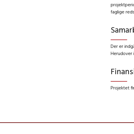
projektperi
faglige red
Samarb
Der er ind
Herudover 
Finans
Projektet f