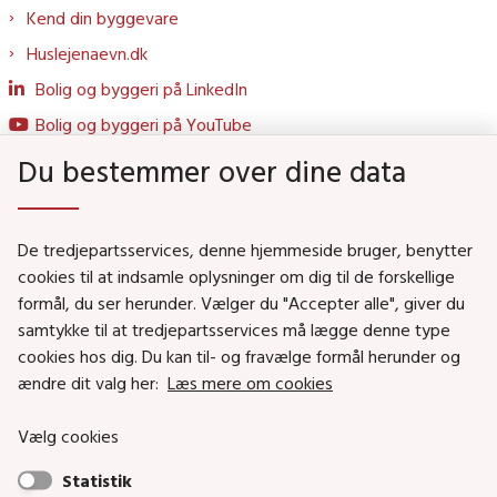
Kend din byggevare
Huslejenaevn.dk
Bolig og byggeri på LinkedIn
Bolig og byggeri på YouTube
Du bestemmer over dine data
Genveje
De tredjepartsservices, denne hjemmeside bruger, benytter
Social- og Boligministeriet
cookies til at indsamle oplysninger om dig til de forskellige
formål, du ser herunder. Vælger du "Accepter alle", giver du
Job i Social- og Boligstyrelsen
samtykke til at tredjepartsservices må lægge denne type
Puljer og tilskud
cookies hos dig. Du kan til- og fravælge formål herunder og
Nyhedsbreve
ændre dit valg her:
Læs mere om cookies
Indberet magtanvendelse
Vælg cookies
Social- og Boligstyrelsens nyheder som RSS feed
Statistik