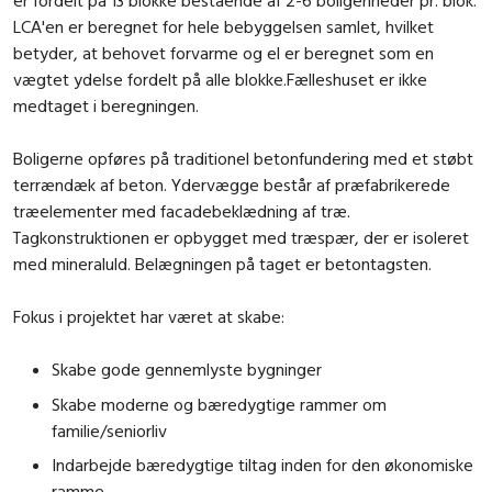
er fordelt på 13 blokke bestående af 2-6 boligenheder pr. blok.
LCA'en er beregnet for hele bebyggelsen samlet, hvilket
betyder, at behovet forvarme og el er beregnet som en
vægtet ydelse fordelt på alle blokke.Fælleshuset er ikke
medtaget i beregningen.
Boligerne opføres på traditionel betonfundering med et støbt
terrændæk af beton. Ydervægge består af præfabrikerede
træelementer med facadebeklædning af træ.
Tagkonstruktionen er opbygget med træspær, der er isoleret
med mineraluld. Belægningen på taget er betontagsten.
Fokus i projektet har været at skabe:
Skabe gode gennemlyste bygninger
Skabe moderne og bæredygtige rammer om
familie/seniorliv
Indarbejde bæredygtige tiltag inden for den økonomiske
ramme