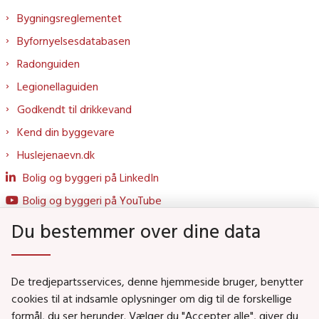
Bygningsreglementet
Byfornyelsesdatabasen
Radonguiden
Legionellaguiden
Godkendt til drikkevand
Kend din byggevare
Huslejenaevn.dk
Bolig og byggeri på LinkedIn
Bolig og byggeri på YouTube
Du bestemmer over dine data
Genveje
De tredjepartsservices, denne hjemmeside bruger, benytter
Social- og Boligministeriet
cookies til at indsamle oplysninger om dig til de forskellige
Job i Social- og Boligstyrelsen
formål, du ser herunder. Vælger du "Accepter alle", giver du