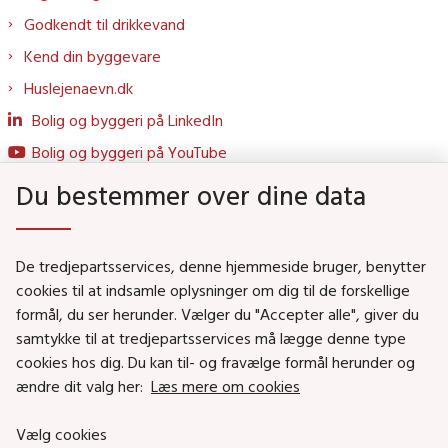
Godkendt til drikkevand
Kend din byggevare
Huslejenaevn.dk
Bolig og byggeri på LinkedIn
Bolig og byggeri på YouTube
Du bestemmer over dine data
Genveje
De tredjepartsservices, denne hjemmeside bruger, benytter
Social- og Boligministeriet
cookies til at indsamle oplysninger om dig til de forskellige
Job i Social- og Boligstyrelsen
formål, du ser herunder. Vælger du "Accepter alle", giver du
samtykke til at tredjepartsservices må lægge denne type
Puljer og tilskud
cookies hos dig. Du kan til- og fravælge formål herunder og
Nyhedsbreve
ændre dit valg her:
Læs mere om cookies
Indberet magtanvendelse
Vælg cookies
Social- og Boligstyrelsens nyheder som RSS feed