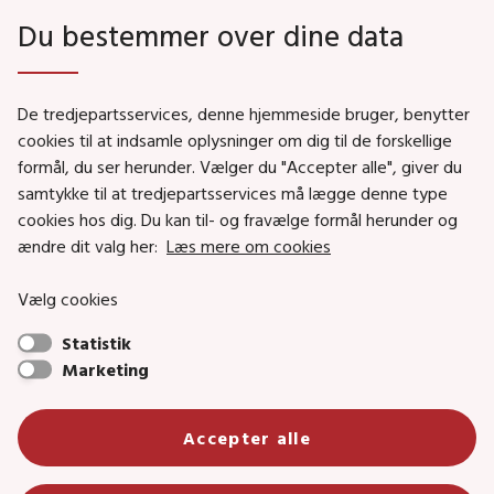
Du bestemmer over dine data
Genveje
De tredjepartsservices, denne hjemmeside bruger, benytter
Social- og Boligministeriet
cookies til at indsamle oplysninger om dig til de forskellige
Job i Social- og Boligstyrelsen
formål, du ser herunder. Vælger du "Accepter alle", giver du
samtykke til at tredjepartsservices må lægge denne type
Puljer og tilskud
cookies hos dig. Du kan til- og fravælge formål herunder og
Nyhedsbreve
ændre dit valg her:
Læs mere om cookies
Indberet magtanvendelse
Vælg cookies
Social- og Boligstyrelsens nyheder som RSS feed
Statistik
Marketing
Social- og Boligstyrelsen • Tlf.: 72 42 37 00 •
info@sbst.dk
•
sikkermail
• EAN-nr.: 5798000354838 • CVR-nr.:
Accepter alle
26144698
Primær adresse og reception: Lerchesgade 35, 5, 5000 Odense C •