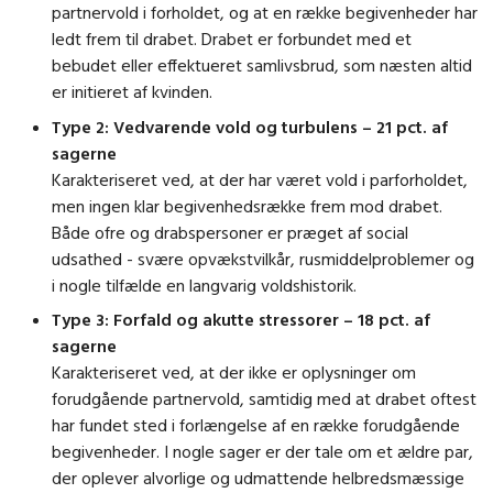
partnervold i forholdet, og at en række begivenheder har
ledt frem til drabet. Drabet er forbundet med et
bebudet eller effektueret samlivsbrud, som næsten altid
er initieret af kvinden.
Type 2: Vedvarende vold og turbulens – 21 pct. af
sagerne
Karakteriseret ved, at der har været vold i parforholdet,
men ingen klar begivenhedsrække frem mod drabet.
Både ofre og drabspersoner er præget af social
udsathed - svære opvækstvilkår, rusmiddelproblemer og
i nogle tilfælde en langvarig voldshistorik.
Type 3: Forfald og akutte stressorer – 18 pct. af
sagerne
Karakteriseret ved, at der ikke er oplysninger om
forudgående partnervold, samtidig med at drabet oftest
har fundet sted i forlængelse af en række forudgående
begivenheder. I nogle sager er der tale om et ældre par,
der oplever alvorlige og udmattende helbredsmæssige