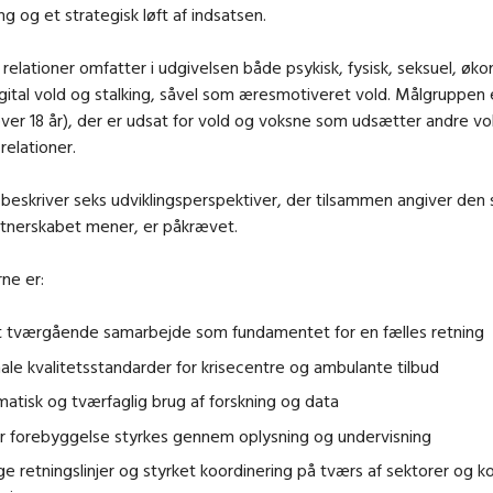
ng og et strategisk løft af indsatsen.
 relationer omfatter i udgivelsen både psykisk, fysisk, seksuel, øk
igital vold og stalking, såvel som æresmotiveret vold. Målgruppen
ver 18 år), der er udsat for vold og voksne som udsætter andre vo
relationer.
beskriver seks udviklingsperspektiver, der tilsammen angiver den 
rtnerskabet mener, er påkrævet.
rne er:
t tværgående samarbejde som fundamentet for en fælles retning
ale kvalitetsstandarder for krisecentre og ambulante tilbud
atisk og tværfaglig brug af forskning og data
r forebyggelse styrkes gennem oplysning og undervisning
ge retningslinjer og styrket koordinering på tværs af sektorer og