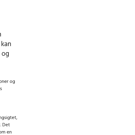
n
 kan
 og
ioner og
ns
ngsigtet,
. Det
 om en