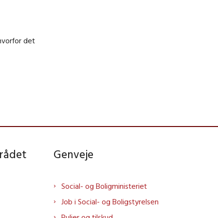
hvorfor det
rådet
Genveje
Social- og Boligministeriet
Job i Social- og Boligstyrelsen
Puljer og tilskud