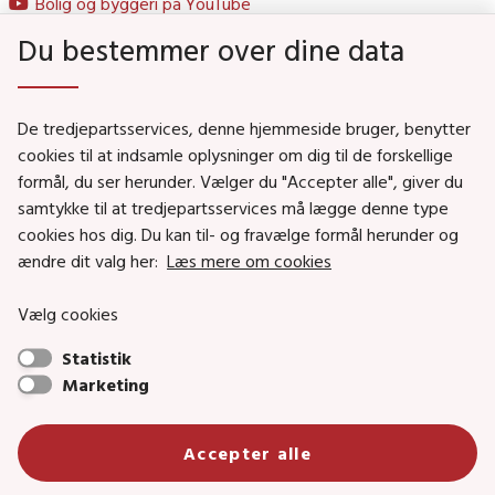
Bolig og byggeri på YouTube
Du bestemmer over dine data
Genveje
De tredjepartsservices, denne hjemmeside bruger, benytter
Social- og Boligministeriet
cookies til at indsamle oplysninger om dig til de forskellige
formål, du ser herunder. Vælger du "Accepter alle", giver du
Job i Social- og Boligstyrelsen
samtykke til at tredjepartsservices må lægge denne type
Puljer og tilskud
cookies hos dig. Du kan til- og fravælge formål herunder og
Nyhedsbreve
ændre dit valg her:
Læs mere om cookies
Indberet magtanvendelse
Vælg cookies
Social- og Boligstyrelsens nyheder som RSS feed
Statistik
Marketing
Social- og Boligstyrelsen • Tlf.: 72 42 37 00 •
Accepter alle
info@sbst.dk
•
sikkermail
• EAN-nr.: 5798000354838 • CVR-nr.:
26144698