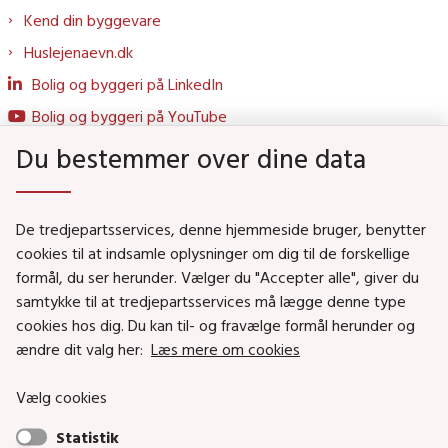
Kend din byggevare
Huslejenaevn.dk
Bolig og byggeri på LinkedIn
Bolig og byggeri på YouTube
Du bestemmer over dine data
Genveje
De tredjepartsservices, denne hjemmeside bruger, benytter
Social- og Boligministeriet
cookies til at indsamle oplysninger om dig til de forskellige
formål, du ser herunder. Vælger du "Accepter alle", giver du
Job i Social- og Boligstyrelsen
samtykke til at tredjepartsservices må lægge denne type
Puljer og tilskud
cookies hos dig. Du kan til- og fravælge formål herunder og
Nyhedsbreve
ændre dit valg her:
Læs mere om cookies
Indberet magtanvendelse
Vælg cookies
Social- og Boligstyrelsens nyheder som RSS feed
Statistik