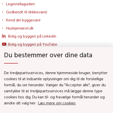
Legionellaguiden
Godkendt til drikkevand
Kend din byggevare
Huslejenaevn.dk
Bolig og byggeri på LinkedIn
Bolig og byggeri på YouTube
Du bestemmer over dine data
Genveje
De tredjepartsservices, denne hjemmeside bruger, benytter
Social- og Boligministeriet
cookies til at indsamle oplysninger om dig til de forskellige
formål, du ser herunder. Vælger du "Accepter alle", giver du
Job i Social- og Boligstyrelsen
samtykke til at tredjepartsservices må lægge denne type
Puljer og tilskud
cookies hos dig. Du kan til- og fravælge formål herunder og
Nyhedsbreve
ændre dit valg her:
Læs mere om cookies
Indberet magtanvendelse