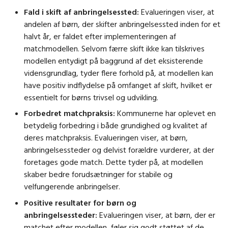
Fald i skift af anbringelsessted:
Evalueringen viser, at
andelen af børn, der skifter anbringelsessted inden for et
halvt år, er faldet efter implementeringen af
matchmodellen. Selvom færre skift ikke kan tilskrives
modellen entydigt på baggrund af det eksisterende
vidensgrundlag, tyder flere forhold på, at modellen kan
have positiv indflydelse på omfanget af skift, hvilket er
essentielt for børns trivsel og udvikling.
Forbedret matchpraksis:
Kommunerne har oplevet en
betydelig forbedring i både grundighed og kvalitet af
deres matchpraksis. Evalueringen viser, at børn,
anbringelsessteder og delvist forældre vurderer, at der
foretages gode match. Dette tyder på, at modellen
skaber bedre forudsætninger for stabile og
velfungerende anbringelser.
Positive resultater for børn og
anbringelsessteder:
Evalueringen viser, at børn, der er
matchet efter modellen, føler sig godt støttet af de