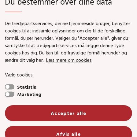
Du bestemmer over dine data
Genveje
De tredjepartsservices, denne hjemmeside bruger, benytter
Social- og Boligministeriet
cookies til at indsamle oplysninger om dig til de forskellige
Job i Social- og Boligstyrelsen
formål, du ser herunder. Vælger du "Accepter alle", giver du
samtykke til at tredjepartsservices må lægge denne type
Puljer og tilskud
cookies hos dig. Du kan til- og fravælge formål herunder og
Nyhedsbreve
ændre dit valg her:
Læs mere om cookies
Indberet magtanvendelse
Vælg cookies
Social- og Boligstyrelsens nyheder som RSS feed
Statistik
Marketing
Social- og Boligstyrelsen • Tlf.: 72 42 37 00 •
info@sbst.dk
•
sikkermail
• EAN-nr.: 5798000354838 • CVR-nr.:
Accepter alle
26144698
Primær adresse og reception: Lerchesgade 35, 5, 5000 Odense C •
Afvis alle
Bolig- og byggeriområdet: Holmens kanal 22, 1060 København K