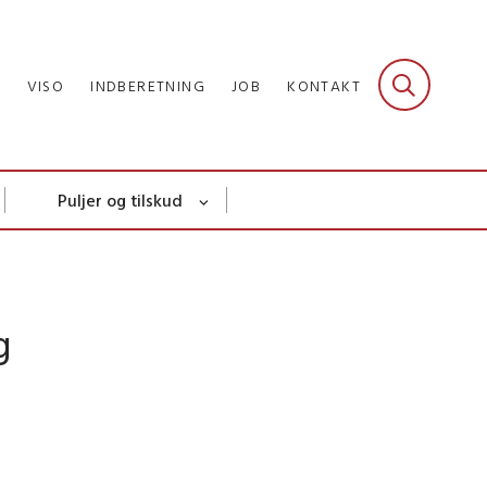
R
VISO
INDBERETNING
JOB
KONTAKT
Puljer og tilskud
g