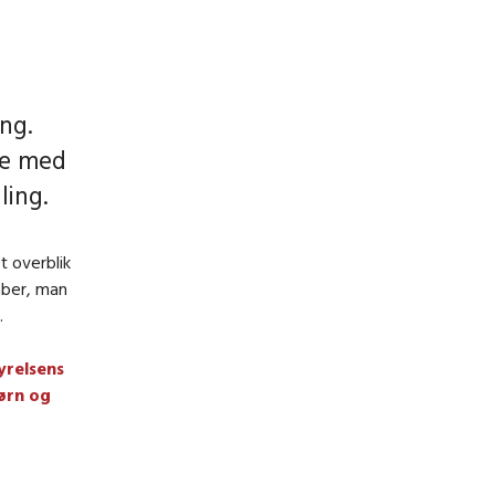
ing.
de med
ling.
t overblik
aber, man
.
yrelsens
børn og