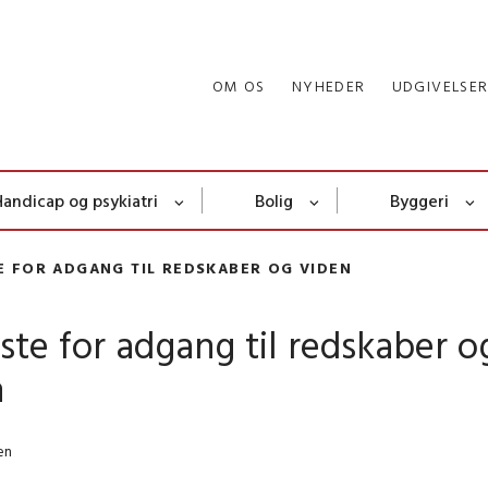
OM OS
NYHEDER
UDGIVELSE
Handicap og psykiatri
Bolig
Byggeri
TE FOR ADGANG TIL REDSKABER OG VIDEN
iste for adgang til redskaber o
n
en