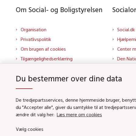
Om Social- og Boligstyrelsen
Social
Organisation
Social.dk
Privatlivspolitik
Hjælpem
Om brugen af cookies
Center 
Tilgængelighedserklæring
Den Nati
Presse
Tilbudspo
Du bestemmer over dine data
Kontakt os
Tolkepor
Whistleblowerordning
Socialo
About us
Socialo
De tredjepartsservices, denne hjemmeside bruger, benytter 
du "Accepter alle", giver du samtykke til at tredjepartsse
Podcas
ændre dit valg her:
Læs mere om cookies
Vælg cookies
Social- og Boligstyrels