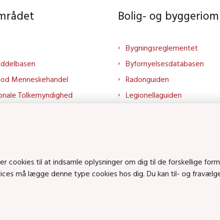
området
Bolig- og byggeriom
Bygningsreglementet
iddelbasen
Byfornyelsesdatabasen
mod Menneskehandel
Radonguiden
onale Tolkemyndighed
Legionellaguiden
rtalen
Godkendt til drikkevand
talen
Kend din byggevare
mrådet på LinkedIn
Huslejenaevn.dk
mrådet på YouTube
Bolig og byggeri på Linked
cookies til at indsamle oplysninger om dig til de forskellige form
rvices må lægge denne type cookies hos dig. Du kan til- og fravæl
Bolig og byggeri på YouTu
ts på SoundCloud
en • Tlf.: 72 42 37 00 •
info@sbst.dk
•
sikkermail
• EAN-nr.: 579800035483