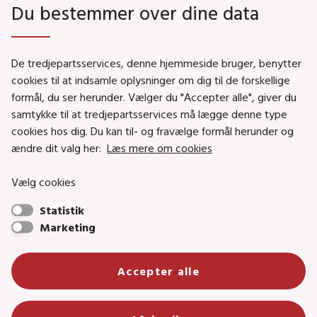
Du bestemmer over dine data
Genveje
De tredjepartsservices, denne hjemmeside bruger, benytter
Social- og Boligministeriet
cookies til at indsamle oplysninger om dig til de forskellige
formål, du ser herunder. Vælger du "Accepter alle", giver du
Job i Social- og Boligstyrelsen
samtykke til at tredjepartsservices må lægge denne type
Puljer og tilskud
cookies hos dig. Du kan til- og fravælge formål herunder og
Nyhedsbreve
ændre dit valg her:
Læs mere om cookies
Indberet magtanvendelse
Vælg cookies
Social- og Boligstyrelsens nyheder som RSS feed
Statistik
Marketing
Social- og Boligstyrelsen • Tlf.: 72 42 37 00 •
Accepter alle
info@sbst.dk
•
sikkermail
• EAN-nr.: 5798000354838 • CVR-nr.:
26144698
Primær adresse og reception: Lerchesgade 35, 5, 5000 Odense C •