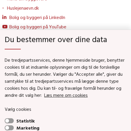
Huslejenaevn.dk
Bolig og byggeri på LinkedIn
Bolig og byggeri på YouTube
Du bestemmer over dine data
Genveje
De tredjepartsservices, denne hjemmeside bruger, benytter
Social- og Boligministeriet
cookies til at indsamle oplysninger om dig til de forskellige
Job i Social- og Boligstyrelsen
formål, du ser herunder. Vælger du "Accepter alle", giver du
samtykke til at tredjepartsservices må lægge denne type
Puljer og tilskud
cookies hos dig. Du kan til- og fravælge formål herunder og
Nyhedsbreve
ændre dit valg her:
Læs mere om cookies
Indberet magtanvendelse
Vælg cookies
Social- og Boligstyrelsens nyheder som RSS feed
Statistik
Marketing