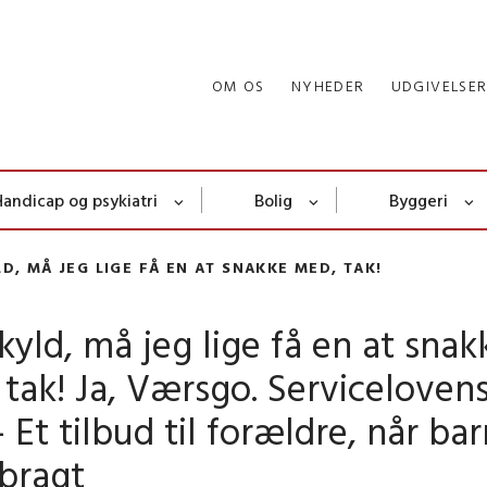
OM OS
NYHEDER
UDGIVELSE
Handicap og psykiatri
Bolig
Byggeri
D, MÅ JEG LIGE FÅ EN AT SNAKKE MED, TAK!
yld, må jeg lige få en at snak
tak! Ja, Værsgo. Servicelovens
 Et tilbud til forældre, når ba
bragt