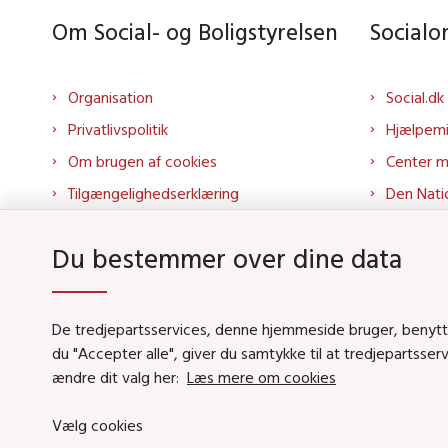
Om Social- og Boligstyrelsen
Social
Organisation
Social.dk
Privatlivspolitik
Hjælpem
Om brugen af cookies
Center 
Tilgængelighedserklæring
Den Nati
Presse
Tilbudspo
Du bestemmer over dine data
Kontakt os
Tolkepor
Whistleblowerordning
Socialo
About us
Socialo
De tredjepartsservices, denne hjemmeside bruger, benytter 
du "Accepter alle", giver du samtykke til at tredjepartsse
Podcas
ændre dit valg her:
Læs mere om cookies
Vælg cookies
Social- og Boligstyrels