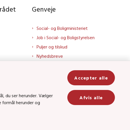
rådet
Genveje
Social- og Boligministeriet
Job i Social- og Boligstyrelsen
Puljer og tilskud
Nyhedsbreve
Indberet magtanvendelse
Social- og Boligstyrelsens nyheder
Accepter alle
som RSS feed
In
ål, du ser herunder. Vælger
Afvis alle
ge formål herunder og
be
8 • CVR-nr.: 26144698