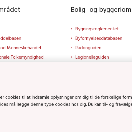
området
Bolig- og byggeriom
Bygningsreglementet
iddelbasen
Byfornyelsesdatabasen
mod Menneskehandel
Radonguiden
onale Tolkemyndighed
Legionellaguiden
rtalen
Godkendt til drikkevand
talen
Kend din byggevare
mrådet på LinkedIn
Huslejenaevn.dk
mrådet på YouTube
Bolig og byggeri på Linked
cookies til at indsamle oplysninger om dig til de forskellige form
rvices må lægge denne type cookies hos dig. Du kan til- og fravæl
Bolig og byggeri på YouTu
ts på SoundCloud
en • Tlf.: 72 42 37 00 •
info@sbst.dk
•
sikkermail
• EAN-nr.: 579800035483