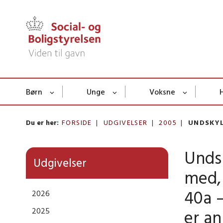
Børn
Unge
Voksne
Du er her:
FORSIDE
UDGIVELSER
2005
UNDSKYL
Undsk
Udgivelser
med, 
40a –
2026
2025
er an