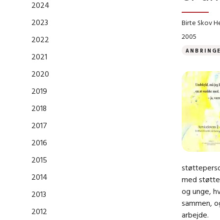
2024
2023
Birte Skov H
2005
2022
ANBRING
2021
2020
2019
2018
2017
2016
2015
støttepers
2014
med støtte
og unge, hv
2013
sammen, og
2012
arbejde.