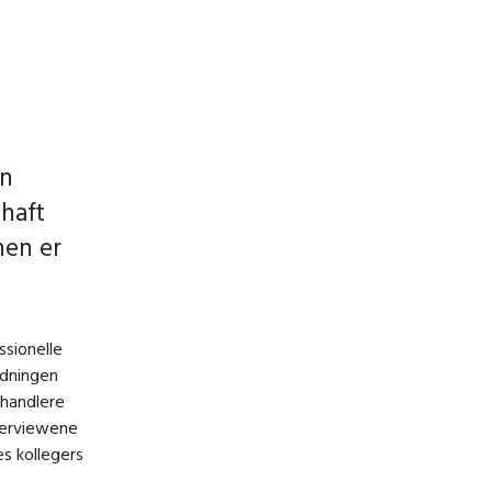
en
 haft
nen er
ssionelle
rdningen
ehandlere
nterviewene
s kollegers