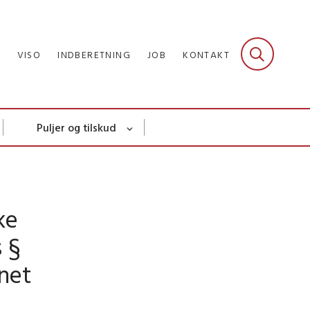
R
VISO
INDBERETNING
JOB
KONTAKT
Puljer og tilskud
ke
 §
rnet