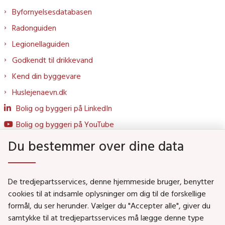
Byfornyelsesdatabasen
Radonguiden
Legionellaguiden
Godkendt til drikkevand
Kend din byggevare
Huslejenaevn.dk
Bolig og byggeri på LinkedIn
Bolig og byggeri på YouTube
Du bestemmer over dine data
Genveje
De tredjepartsservices, denne hjemmeside bruger, benytter
Social- og Boligministeriet
cookies til at indsamle oplysninger om dig til de forskellige
Job i Social- og Boligstyrelsen
formål, du ser herunder. Vælger du "Accepter alle", giver du
samtykke til at tredjepartsservices må lægge denne type
Puljer og tilskud