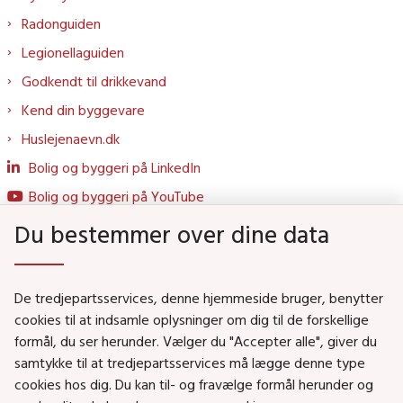
Radonguiden
Legionellaguiden
Godkendt til drikkevand
Kend din byggevare
Huslejenaevn.dk
Bolig og byggeri på LinkedIn
Bolig og byggeri på YouTube
Du bestemmer over dine data
Genveje
De tredjepartsservices, denne hjemmeside bruger, benytter
Social- og Boligministeriet
cookies til at indsamle oplysninger om dig til de forskellige
formål, du ser herunder. Vælger du "Accepter alle", giver du
Job i Social- og Boligstyrelsen
samtykke til at tredjepartsservices må lægge denne type
Puljer og tilskud
cookies hos dig. Du kan til- og fravælge formål herunder og
Nyhedsbreve