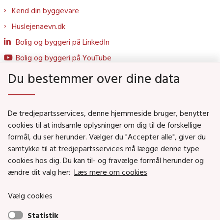
Kend din byggevare
Huslejenaevn.dk
Bolig og byggeri på LinkedIn
Bolig og byggeri på YouTube
Du bestemmer over dine data
Genveje
De tredjepartsservices, denne hjemmeside bruger, benytter
Social- og Boligministeriet
cookies til at indsamle oplysninger om dig til de forskellige
formål, du ser herunder. Vælger du "Accepter alle", giver du
Job i Social- og Boligstyrelsen
samtykke til at tredjepartsservices må lægge denne type
Puljer og tilskud
cookies hos dig. Du kan til- og fravælge formål herunder og
Nyhedsbreve
ændre dit valg her:
Læs mere om cookies
Indberet magtanvendelse
Vælg cookies
Social- og Boligstyrelsens nyheder som RSS feed
Statistik