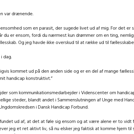
n var drænende.
 ensomhed som en parasit, der sugede livet ud af mig. For det er 
r du er ensom, fordi du nærmest kun drømmer om en ting, nemlig 
ællesskab. Og jeg havde ikke overskud til at række ud til fællesskabe
 i dag.
digvis kommet ud på den anden side og er en del af mange fælless
mit handicap konstruktivt.”
ejder som kommunikationsmedarbejder i Videnscenter om handicap
orskellige steder, blandt andet i Sammenslutningen af Unge med Han
Ungdomskredsen i Dansk Handicap Forbund.
 fundet ud af, at det at føle sig ensom og at være alene er to vidt f
lever jeg et ret aktivt liv, så nu elsker jeg faktisk at komme hjem til 