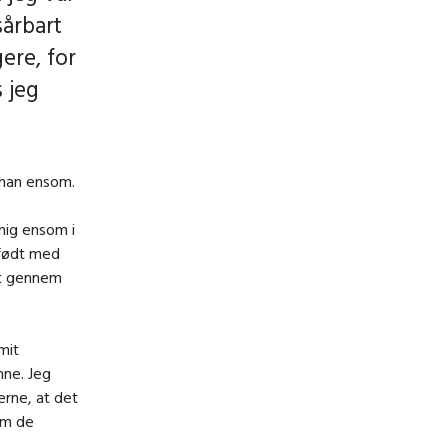
sårbart
ere, for
s jeg
 han ensom.
 mig ensom i
r født med
et gennem
mit
nne. Jeg
erne, at det
om de