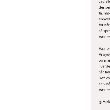
Lad al
der ser
Ja, mø
enhver
for nå
så spre
Vær en
Vær en
Vi byd
og mær
i verde
når fæl
Det vok
selv n
Vær en
@Mikke