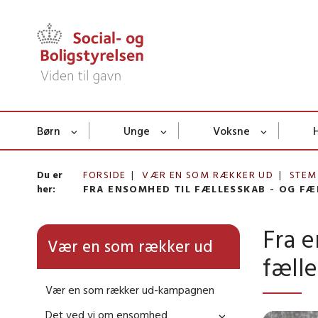
Børn
Unge
Voksne
Du er
FORSIDE
VÆR EN SOM RÆKKER UD
STEM
her:
FRA ENSOMHED TIL FÆLLESSKAB - OG F
Fra e
Vær en som rækker ud
fæll
Vær en som rækker ud-kampagnen
Det ved vi om ensomhed