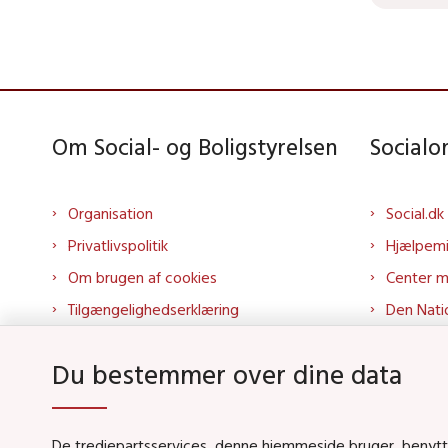
Om Social- og Boligstyrelsen
Social
Organisation
Social.dk
Privatlivspolitik
Hjælpem
Om brugen af cookies
Center 
Tilgængelighedserklæring
Den Nati
Presse
Tilbudspo
Du bestemmer over dine data
Kontakt os
Tolkepor
Whistleblowerordning
Socialo
About us
Socialo
De tredjepartsservices, denne hjemmeside bruger, benytter 