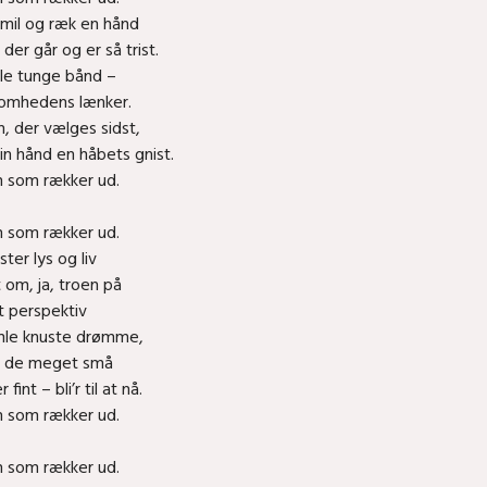
mil og ræk en hånd
, der går og er så trist.
lle tunge bånd –
somhedens lænker.
n, der vælges sidst,
din hånd en håbets gnist.
 som rækker ud.
 som rækker ud.
ter lys og liv
t om, ja, troen på
t perspektiv
mle knuste drømme,
v de meget små
 fint – bli’r til at nå.
 som rækker ud.
 som rækker ud.