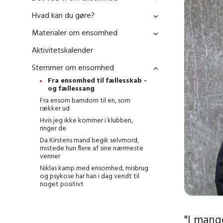
Hvad kan du gøre?
Materialer om ensomhed
Aktivitetskalender
Stemmer om ensomhed
Fra ensomhed til fællesskab -
og fællessang
Fra ensom barndom til en, som
rækker ud
Hvis jeg ikke kommer i klubben,
ringer de
Da Kirstens mand begik selvmord,
mistede hun flere af sine nærmeste
venner
Niklas kamp med ensomhed, misbrug
og psykose har han i dag vendt til
noget positivt
"I mang