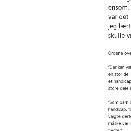
ensom. 
var det
jeg lært
skulle v
Ordene oven
”Der kan væ
en stor del 
et handicap
store dele a
”Som barn 
handicap, f
valgte derf
måske var l
fleste.”