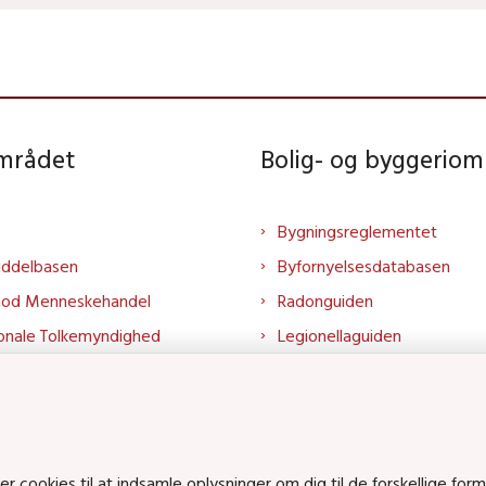
området
Bolig- og byggeriom
Bygningsreglementet
iddelbasen
Byfornyelsesdatabasen
mod Menneskehandel
Radonguiden
onale Tolkemyndighed
Legionellaguiden
rtalen
Godkendt til drikkevand
talen
Kend din byggevare
mrådet på LinkedIn
Huslejenaevn.dk
mrådet på YouTube
Bolig og byggeri på Linked
cookies til at indsamle oplysninger om dig til de forskellige form