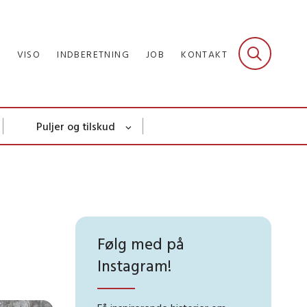
R
VISO
INDBERETNING
JOB
KONTAKT
Puljer og tilskud
Følg med på
Instagram!