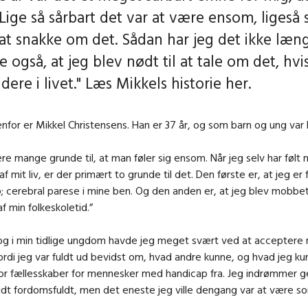
Lige så sårbart det var at være ensom, ligeså 
 at snakke om det. Sådan har jeg det ikke læng
e også, at jeg blev nødt til at tale om det, hvi
idere i livet." Læs Mikkels historie her.
for er Mikkel Christensens. Han er 37 år, og som barn og ung var
re mange grunde til, at man føler sig ensom. Når jeg selv har følt
af mit liv, er der primært to grunde til det. Den første er, at jeg e
; cerebral parese i mine ben. Og den anden er, at jeg blev mobb
f min folkeskoletid.”
og i min tidlige ungdom havde jeg meget svært ved at acceptere 
ordi jeg var fuldt ud bevidst om, hvad andre kunne, og hvad jeg ku
or fællesskaber for mennesker med handicap fra. Jeg indrømmer g
idt fordomsfuldt, men det eneste jeg ville dengang var at være s