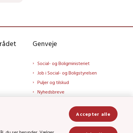
rådet
Genveje
Social- og Boligministeriet
Job i Social- og Boligstyrelsen
Puljer og tilskud
Nyhedsbreve
Indberet magtanvendelse
Social- og Boligstyrelsens nyheder
Accepter alle
som RSS feed
In
ål, du ser herunder. Vælger