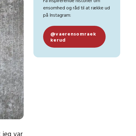
Få inspirerende historier om
ensomhed og råd til at række ud
på Instagram:
@vaerensomraek
kerud
 jeg var