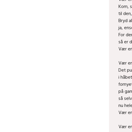
Kom, s
til den
Bryd a
ja, en
For de
så er 
Vær en
Vær en
Det pus
i håbe
fornye
på ga
så sel
nu heler
Vær en
Vær en