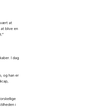
svært at
at blive en
t.”
kaber. I dag
, og han er
dicap,
orskellige
stilheden i