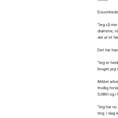
Ensomhede
”Jeg så min
drømme, nå
del af et f
Det har han
”Jeg er hel
bruger jeg 
Mikkel arb
frivillig f
SUMH og i 
”Jeg har nu
ting. I dag 