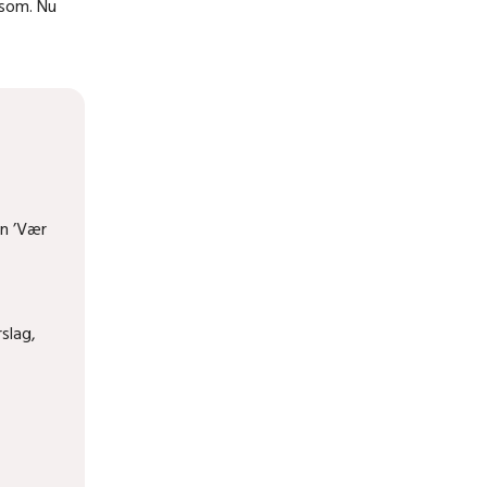
nsom. Nu
en ’Vær
slag,