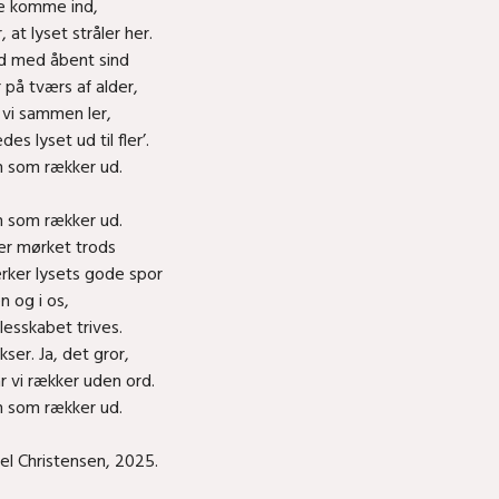
le komme ind,
, at lyset stråler her.
d med åbent sind
 på tværs af alder,
r vi sammen ler,
des lyset ud til fler’.
 som rækker ud.
 som rækker ud.
er mørket trods
ker lysets gode spor
n og i os,
lesskabet trives.
ser. Ja, det gror,
år vi rækker uden ord.
 som rækker ud.
l Christensen, 2025.