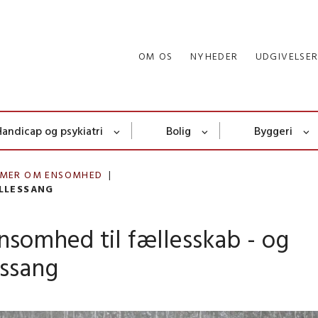
OM OS
NYHEDER
UDGIVELSE
Handicap og psykiatri
Bolig
Byggeri
MER OM ENSOMHED
ÆLLESSANG
nsomhed til fællesskab - og
essang