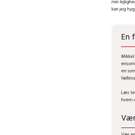
min lejligh
kan jeg hyg
En 
Mikkel
ensomh
en som
fælless
Læs te
hvem d
Vær
Vær en