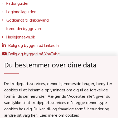
Radonguiden
Legionellaguiden
Godkendt til drikkevand
Kend din byggevare
Huslejenaevn.dk
Bolig og byggeri på LinkedIn
Bolig og byggeri på YouTube
Du bestemmer over dine data
Genveje
De tredjepartsservices, denne hjemmeside bruger, benytter
Social- og Boligministeriet
cookies til at indsamle oplysninger om dig til de forskellige
formål, du ser herunder. Vælger du "Accepter alle", giver du
Job i Social- og Boligstyrelsen
samtykke til at tredjepartsservices må lægge denne type
Puljer og tilskud
cookies hos dig. Du kan til- og fravælge formål herunder og
Nyhedsbreve
ændre dit valg her:
Læs mere om cookies