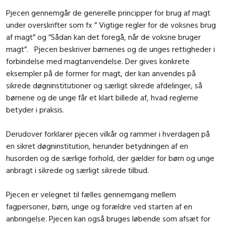
Pjecen gennemgår de generelle principper for brug af magt
under overskrifter som fx ” Vigtige regler for de voksnes brug
af magt” og ”Sådan kan det foregå, når de voksne bruger
magt”. Pjecen beskriver børnenes og de unges rettigheder i
forbindelse med magtanvendelse. Der gives konkrete
eksempler på de former for magt, der kan anvendes på
sikrede døgninstitutioner og særligt sikrede afdelinger, så
børnene og de unge får et klart billede af, hvad reglerne
betyder i praksis.
Derudover forklarer pjecen vilkår og rammer i hverdagen på
en sikret døgninstitution, herunder betydningen af en
husorden og de særlige forhold, der gælder for børn og unge
anbragt i sikrede og særligt sikrede tilbud.
Pjecen er velegnet til fælles gennemgang mellem
fagpersoner, børn, unge og forældre ved starten af en
anbringelse. Pjecen kan også bruges løbende som afsæt for