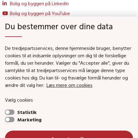
Bolig og byggeri på LinkedIn
Bolig og byggeri på YouTube
Du bestemmer over dine data
Genveje
De tredjepartsservices, denne hjemmeside bruger, benytter
Social- og Boligministeriet
cookies til at indsamle oplysninger om dig til de forskellige
formål, du ser herunder. Vælger du "Accepter alle", giver du
Job i Social- og Boligstyrelsen
samtykke til at tredjepartsservices må lægge denne type
Puljer og tilskud
cookies hos dig. Du kan til- og fravælge formål herunder og
Nyhedsbreve
ændre dit valg her:
Læs mere om cookies
Indberet magtanvendelse
Vælg cookies
Social- og Boligstyrelsens nyheder som RSS feed
Statistik
Marketing
Social- og Boligstyrelsen • Tlf.: 72 42 37 00 •