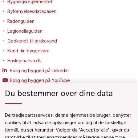
Bygningsreglementet
Byfornyelsesdatabasen
Radonguiden
Legionellaguiden
Godkendt til drikkevand
Kend din byggevare
Huslejenaevn.dk
Bolig og byggeri på LinkedIn
Bolig og byggeri på YouTube
Du bestemmer over dine data
Genveje
De tredjepartsservices, denne hjemmeside bruger, benytter
Social- og Boligministeriet
cookies til at indsamle oplysninger om dig til de forskellige
formål, du ser herunder. Vælger du "Accepter alle", giver du
Job i Social- og Boligstyrelsen
samtykke til at tredjepartsservices må lægge denne type