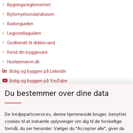
Bygningsreglementet
Byfornyelsesdatabasen
Radonguiden
Legionellaguiden
Godkendt til drikkevand
Kend din byggevare
Huslejenaevn.dk
Bolig og byggeri på LinkedIn
Bolig og byggeri på YouTube
Du bestemmer over dine data
Genveje
De tredjepartsservices, denne hjemmeside bruger, benytter
Social- og Boligministeriet
cookies til at indsamle oplysninger om dig til de forskellige
formål, du ser herunder. Vælger du "Accepter alle", giver du
Job i Social- og Boligstyrelsen