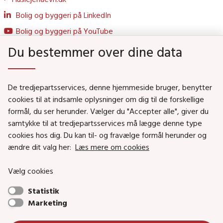
Bolig og byggeri på LinkedIn
Bolig og byggeri på YouTube
Du bestemmer over dine data
Genveje
De tredjepartsservices, denne hjemmeside bruger, benytter
Social- og Boligministeriet
cookies til at indsamle oplysninger om dig til de forskellige
Job i Social- og Boligstyrelsen
formål, du ser herunder. Vælger du "Accepter alle", giver du
samtykke til at tredjepartsservices må lægge denne type
Puljer og tilskud
cookies hos dig. Du kan til- og fravælge formål herunder og
Nyhedsbreve
ændre dit valg her:
Læs mere om cookies
Indberet magtanvendelse
Vælg cookies
Social- og Boligstyrelsens nyheder som RSS feed
Statistik
Marketing
Social- og Boligstyrelsen • Tlf.: 72 42 37 00 •