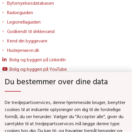
Byfornyelsesdatabasen
Radonguiden
Legionellaguiden
Godkendt til drikkevand
Kend din byggevare
Huslejenaevn.dk
Bolig og byggeri på LinkedIn
Bolig og byggeri på YouTube
Du bestemmer over dine data
Genveje
De tredjepartsservices, denne hjemmeside bruger, benytter
Social- og Boligministeriet
cookies til at indsamle oplysninger om dig til de forskellige
formål, du ser herunder. Vælger du "Accepter alle", giver du
Job i Social- og Boligstyrelsen
samtykke til at tredjepartsservices må lægge denne type
Puljer og tilskud
cookies hos dig. Du kan til- og fravælge formål herunder og