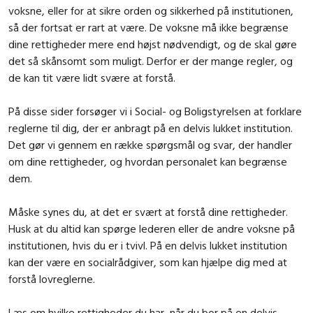
voksne, eller for at sikre orden og sikkerhed på institutionen,
så der fortsat er rart at være. De voksne må ikke begrænse
dine rettigheder mere end højst nødvendigt, og de skal gøre
det så skånsomt som muligt. Derfor er der mange regler, og
de kan tit være lidt svære at forstå.
På disse sider forsøger vi i Social- og Boligstyrelsen at forklare
reglerne til dig, der er anbragt på en delvis lukket institution.
Det gør vi gennem en række spørgsmål og svar, der handler
om dine rettigheder, og hvordan personalet kan begrænse
dem.
Måske synes du, at det er svært at forstå dine rettigheder.
Husk at du altid kan spørge lederen eller de andre voksne på
institutionen, hvis du er i tvivl. På en delvis lukket institution
kan der være en socialrådgiver, som kan hjælpe dig med at
forstå lovreglerne.
Læs om hvilke rettigheder du har, når du bor på en delvis