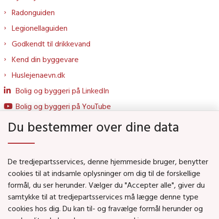
Radonguiden
Legionellaguiden
Godkendt til drikkevand
Kend din byggevare
Huslejenaevn.dk
Bolig og byggeri på LinkedIn
Bolig og byggeri på YouTube
Du bestemmer over dine data
Genveje
De tredjepartsservices, denne hjemmeside bruger, benytter
Social- og Boligministeriet
cookies til at indsamle oplysninger om dig til de forskellige
formål, du ser herunder. Vælger du "Accepter alle", giver du
Job i Social- og Boligstyrelsen
samtykke til at tredjepartsservices må lægge denne type
Puljer og tilskud
cookies hos dig. Du kan til- og fravælge formål herunder og
Nyhedsbreve