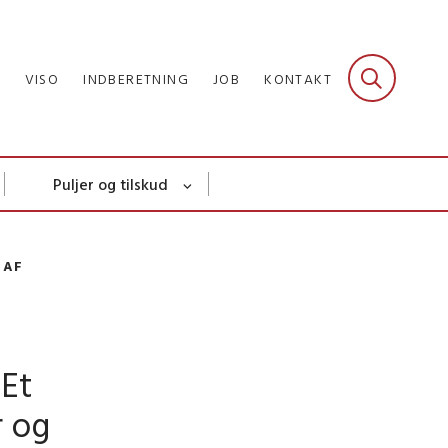
R
VISO
INDBERETNING
JOB
KONTAKT
Puljer og tilskud
 AF
 Et
r og