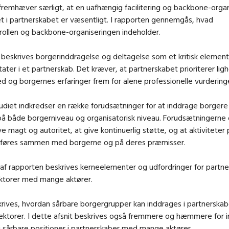
remhæver særligt, at en uafhængig facilitering og backbone-organ
 i partnerskabet er væsentligt. I rapporten gennemgås, hvad
gsrollen og backbone-organiseringen indeholder.
 beskrives borgerinddragelse og deltagelse som et kritisk element
tater i et partnerskab. Det kræver, at partnerskabet prioriterer lig
d og borgernes erfaringer frem for alene professionelle vurdering
tudiet indkredser en række forudsætninger for at inddrage borgere 
 på både borgerniveau og organisatorisk niveau. Forudsætningerne
give magt og autoritet, at give kontinuerlig støtte, og at aktivitete
øres sammen med borgerne og på deres præmisser.
l af rapporten beskrives kerneelementer og udfordringer for partn
ektorer med mange aktører.
rives, hvordan sårbare borgergrupper kan inddrages i partnerskab
ektorer. I dette afsnit beskrives også fremmere og hæmmere for 
i sårbare positioner i partnerskaber med mange aktører.