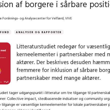
sion af borgere i sårbare posit
e Forsknings- og Analysecenter for Velfærd, VIVE
MFUND
ANALYSER OG RAPPORTER
Litteraturstudiet redegør for væsentli
kerneelementer i partnerskaber med
aktører. Der beskrives desuden hæmm
fremmere for inklusion af sårbare borg
partnerskaber med mange aktører.
tudiet tager udgangspunkt i litteratur om tre tilgange til partners
rer: Collective impact, stedbaserede indsatser og community orga
re tilgange er væsentlige kerneelementer for lokale partnerskaber 