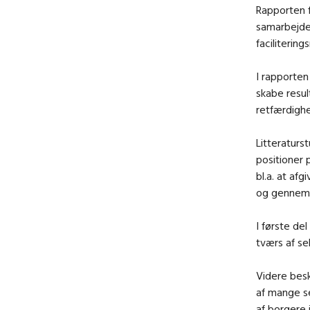
Rapporten f
samarbejdet
faciliterin
I rapporten
skabe resul
retfærdighe
Litteraturs
positioner
bl.a. at af
og gennemf
I første de
tværs af s
Videre besk
af mange s
af borgere 