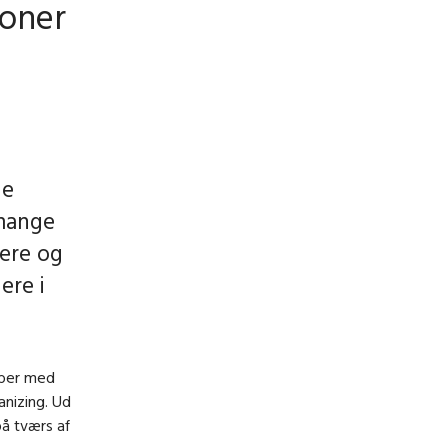
ioner
ge
 mange
ere og
ere i
kaber med
nizing. Ud
på tværs af