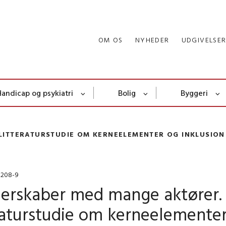
OM OS
NYHEDER
UDGIVELSE
Handicap og psykiatri
Bolig
Byggeri
LITTERATURSTUDIE OM KERNEELEMENTER OG INKLUSION
-208-9
nerskaber med mange aktører.
raturstudie om kerneelemente