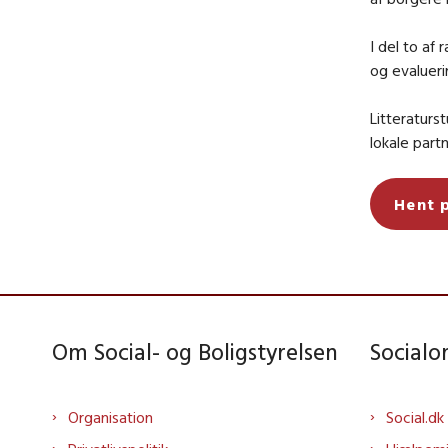
I del to af
og evalueri
Litteraturs
lokale part
Hent 
Om Social- og Boligstyrelsen
Social
Organisation
Social.dk