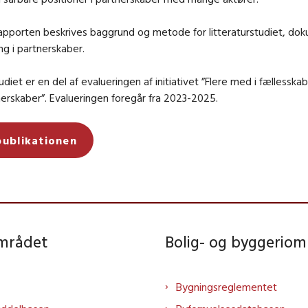
 rapporten beskrives baggrund og metode for litteraturstudiet, do
ng i partnerskaber.
tudiet er en del af evalueringen af initiativet ”Flere med i fælless
nerskaber”. Evalueringen foregår fra 2023-2025.
publikationen
området
Bolig- og byggeriom
Bygningsreglementet