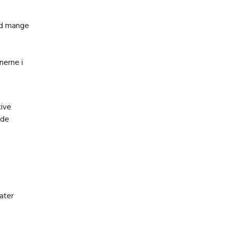
ed mange
nerne i
tive
 de
tater