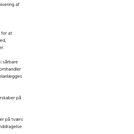
isering af
 for at
hed,
er.
i sårbare
 omhandler
r planlægges
erskaber på
er på tværs
inddragelse