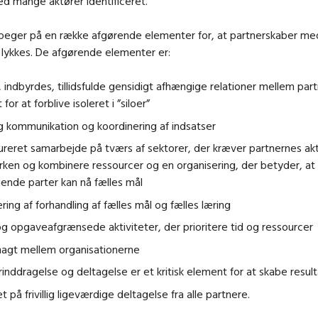
d mange aktører identificeret.
peger på en række afgørende elementer for, at partnerskaber m
 lykkes. De afgørende elementer er:
 indbyrdes, tillidsfulde gensidigt afhængige relationer mellem part
for at forblive isoleret i ”siloer”
 kommunikation og koordinering af indsatser
ureret samarbejde på tværs af sektorer, der kræver partnernes ak
ken og kombinere ressourcer og en organisering, der betyder, at
ende parter kan nå fælles mål
tering af forhandling af fælles mål og fælles læring
og opgaveafgrænsede aktiviteter, der prioritere tid og ressourcer
magt mellem organisationerne
inddragelse og deltagelse er et kritisk element for at skabe resul
t på frivillig ligeværdige deltagelse fra alle partnere.