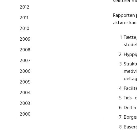
sektorer me
2012
Rapporten 
2011
aktører kan
2010
Tætte,
2009
stedet 
2008
Hyppig
2007
Strukt
2006
medvir
deltag
2005
Facili
2004
Tids- 
2003
Delt 
2000
Borger
Basere