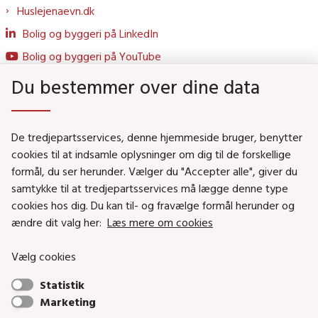
Huslejenaevn.dk
Bolig og byggeri på LinkedIn
Bolig og byggeri på YouTube
Du bestemmer over dine data
Genveje
De tredjepartsservices, denne hjemmeside bruger, benytter
Social- og Boligministeriet
cookies til at indsamle oplysninger om dig til de forskellige
Job i Social- og Boligstyrelsen
formål, du ser herunder. Vælger du "Accepter alle", giver du
samtykke til at tredjepartsservices må lægge denne type
Puljer og tilskud
cookies hos dig. Du kan til- og fravælge formål herunder og
Nyhedsbreve
ændre dit valg her:
Læs mere om cookies
Indberet magtanvendelse
Vælg cookies
Social- og Boligstyrelsens nyheder som RSS feed
Statistik
Marketing