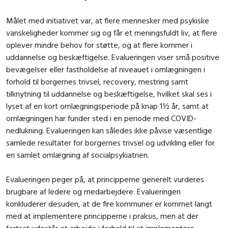
Målet med initiativet var, at flere mennesker med psykiske
vanskeligheder kommer sig og får et meningsfuldt liv, at flere
oplever mindre behov for støtte, og at flere kommer i
uddannelse og beskæftigelse. Evalueringen viser små positive
bevægelser eller fastholdelse af niveauet i omlægningen i
forhold til borgernes trivsel, recovery, mestring samt
tilknytning til uddannelse og beskæftigelse, hvilket skal ses i
lyset af en kort omlægningsperiode på knap 1½ år, samt at
omlægningen har funder sted i en periode med COVID-
nedlukning. Evalueringen kan således ikke påvise væsentlige
samlede resultater for borgernes trivsel og udvikling eller for
en samlet omlægning af socialpsykiatrien.
Evalueringen peger på, at principperne generelt vurderes
brugbare af ledere og medarbejdere. Evalueringen
konkluderer desuden, at de fire kommuner er kommet langt
med at implementere principperne i praksis, men at der