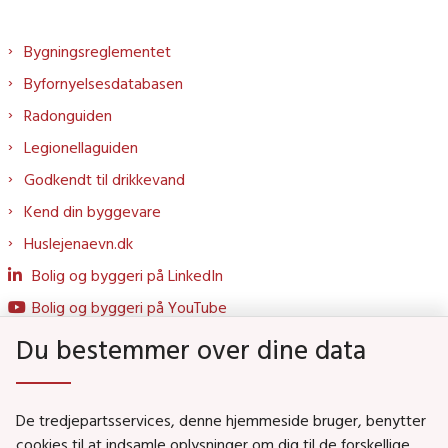
Bygningsreglementet
Byfornyelsesdatabasen
Radonguiden
Legionellaguiden
Godkendt til drikkevand
Kend din byggevare
Huslejenaevn.dk
Bolig og byggeri på LinkedIn
Bolig og byggeri på YouTube
Du bestemmer over dine data
Genveje
De tredjepartsservices, denne hjemmeside bruger, benytter
Social- og Boligministeriet
cookies til at indsamle oplysninger om dig til de forskellige