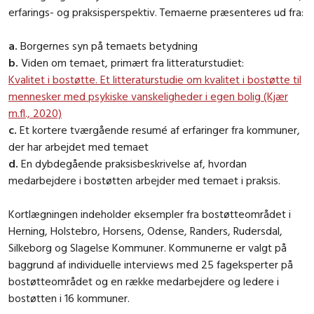
erfarings- og praksisperspektiv. Temaerne præsenteres ud fra:
a.
Borgernes syn på temaets betydning
b.
Viden om temaet, primært fra litteraturstudiet:
Kvalitet i bostøtte. Et litteraturstudie om kvalitet i bostøtte til
mennesker med psykiske vanskeligheder i egen bolig (Kjær
m.fl., 2020)
c.
Et kortere tværgående resumé af erfaringer fra kommuner,
der har arbejdet med temaet
d.
En dybdegående praksisbeskrivelse af, hvordan
medarbejdere i bostøtten arbejder med temaet i praksis.
Kortlægningen indeholder eksempler fra bostøtteområdet i
Herning, Holstebro, Horsens, Odense, Randers, Rudersdal,
Silkeborg og Slagelse Kommuner. Kommunerne er valgt på
baggrund af individuelle interviews med 25 fageksperter på
bostøtteområdet og en række medarbejdere og ledere i
bostøtten i 16 kommuner.