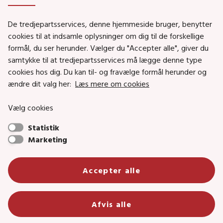
De tredjepartsservices, denne hjemmeside bruger, benytter
Social- og Boligministeriet
cookies til at indsamle oplysninger om dig til de forskellige
Job i Social- og Boligstyrelsen
formål, du ser herunder. Vælger du "Accepter alle", giver du
samtykke til at tredjepartsservices må lægge denne type
Puljer og tilskud
cookies hos dig. Du kan til- og fravælge formål herunder og
Nyhedsbreve
ændre dit valg her:
Læs mere om cookies
Indberet magtanvendelse
Vælg cookies
Social- og Boligstyrelsens nyheder som RSS feed
Statistik
Marketing
Social- og Boligstyrelsen • Tlf.: 72 42 37 00 •
info@sbst.dk
•
sikkermail
• EAN-nr.: 5798000354838 • CVR-nr.:
Accepter alle
26144698
Primær adresse og reception: Lerchesgade 35, 5, 5000 Odense C •
Afvis alle
Bolig- og byggeriområdet: Holmens kanal 22, 1060 København K