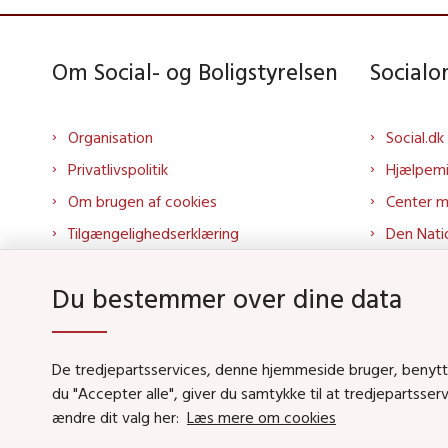
Om Social- og Boligstyrelsen
Social
Organisation
Social.dk
Privatlivspolitik
Hjælpem
Om brugen af cookies
Center 
Tilgængelighedserklæring
Den Nati
Presse
Tilbudspo
Du bestemmer over dine data
Kontakt os
Tolkepor
Whistleblowerordning
Socialo
About us
Socialo
De tredjepartsservices, denne hjemmeside bruger, benytter 
du "Accepter alle", giver du samtykke til at tredjepartsse
Podcas
ændre dit valg her:
Læs mere om cookies