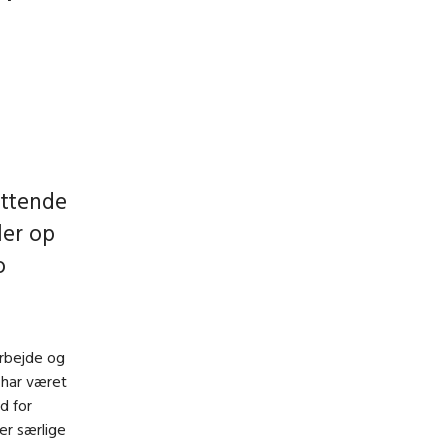
uttende
ler op
o
arbejde og
 har været
d for
er særlige