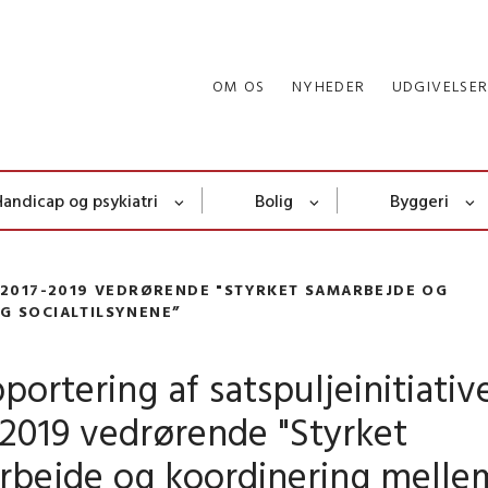
OM OS
NYHEDER
UDGIVELSE
Handicap og psykiatri
Bolig
Byggeri
T 2017-2019 VEDRØRENDE "STYRKET SAMARBEJDE OG
G SOCIALTILSYNENE”
portering af satspuljeinitiativ
2019 vedrørende "Styrket
rbejde og koordinering melle