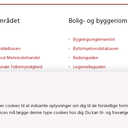
området
Bolig- og byggeriom
Bygningsreglementet
iddelbasen
Byfornyelsesdatabasen
mod Menneskehandel
Radonguiden
onale Tolkemyndighed
Legionellaguiden
rtalen
Godkendt til drikkevand
talen
Kend din byggevare
mrådet på LinkedIn
Huslejenaevn.dk
mrådet på YouTube
Bolig og byggeri på Linked
cookies til at indsamle oplysninger om dig til de forskellige form
rvices må lægge denne type cookies hos dig. Du kan til- og fravæl
Bolig og byggeri på YouTu
ts på SoundCloud