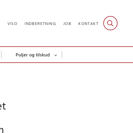
R
VISO
INDBERETNING
JOB
KONTAKT
Puljer og tilskud
et
m