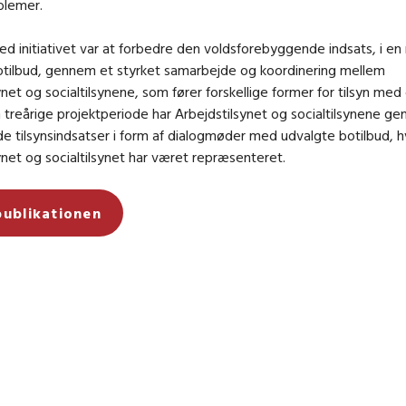
blemer.
d initiativet var at forbedre den voldsforebyggende indsats, i en
otilbud, gennem et styrket samarbejde og koordinering mellem
ynet og socialtilsynene, som fører forskellige former for tilsyn m
en treårige projektperiode har Arbejdstilsynet og socialtilsynene g
e tilsynsindsatser i form af dialogmøder med udvalgte botilbud, 
ynet og socialtilsynet har været repræsenteret.
publikationen