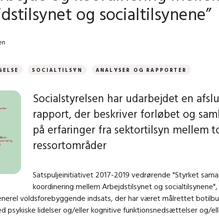
dstilsynet og socialtilsynene”
en
GELSE
SOCIALTILSYN
ANALYSER OG RAPPORTER
Socialstyrelsen har udarbejdet en afsl
rapport, der beskriver forløbet og sam
på erfaringer fra sektortilsyn mellem t
ressortområder
Satspuljeinitiativet 2017-2019 vedrørende "Styrket sam
koordinering mellem Arbejdstilsynet og socialtilsynene",
enerel voldsforebyggende indsats, der har været målrettet botilbu
 psykiske lidelser og/eller kognitive funktionsnedsættelser og/ell