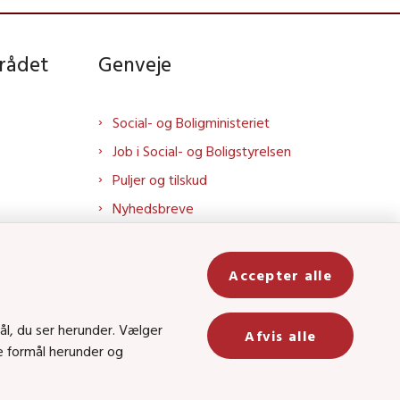
rådet
Genveje
Social- og Boligministeriet
Job i Social- og Boligstyrelsen
Puljer og tilskud
Nyhedsbreve
Indberet magtanvendelse
Social- og Boligstyrelsens nyheder
Accepter alle
som RSS feed
In
ål, du ser herunder. Vælger
Afvis alle
ge formål herunder og
be