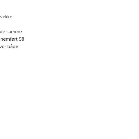
 række
ed de samme
ennemført 58
hvor både