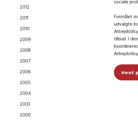
sociale pro
2012
Formålet me
2011
udvalgte b
2010
Arbejdstils
tilbud. I d
2009
koordinered
2008
Arbejdstils
2007
2006
Hent 
2005
2004
2003
2000