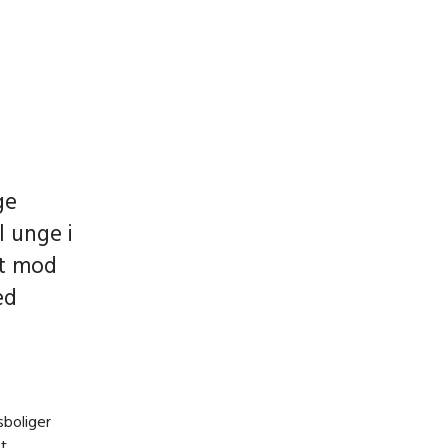
ge
l unge i
et mod
ed
sboliger
et