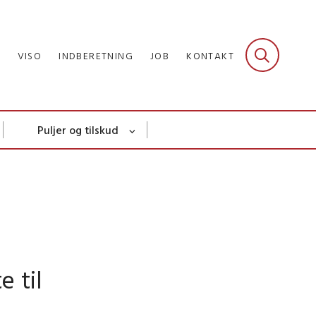
R
VISO
INDBERETNING
JOB
KONTAKT
Puljer og tilskud
 til