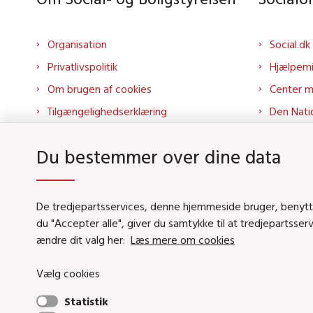
Organisation
Social.dk
Privatlivspolitik
Hjælpem
Om brugen af cookies
Center 
Tilgængelighedserklæring
Den Nati
Presse
Tilbudspo
Du bestemmer over dine data
Kontakt os
Tolkepor
Whistleblowerordning
Socialo
About us
Socialo
De tredjepartsservices, denne hjemmeside bruger, benytter 
du "Accepter alle", giver du samtykke til at tredjepartsse
Podcas
ændre dit valg her:
Læs mere om cookies
Vælg cookies
Social- og Boligstyrels
Statistik
Primær adresse og receptio