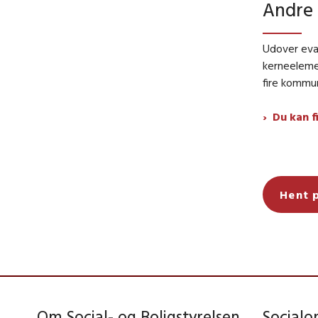
Andre 
Udover eval
kerneeleme
fire kommu
Du kan f
Hent 
Om Social- og Boligstyrelsen
Social