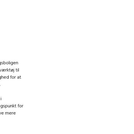
ngsboligen
ærktøj til
ghed for at
.
i
gspunkt for
ive mere