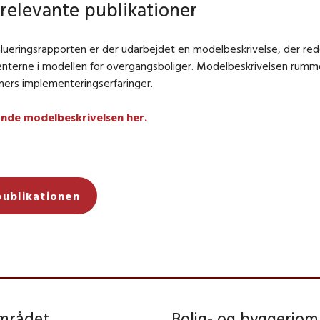
relevante publikationer
ueringsrapporten er der udarbejdet en modelbeskrivelse, der red
nterne i modellen for overgangsboliger. Modelbeskrivelsen rumm
ners implementeringserfaringer.
inde modelbeskrivelsen her.
publikationen
området
Bolig- og byggeriom