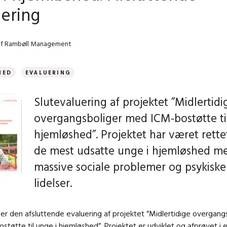
uering
af Rambøll Management
HED
EVALUERING
Slutevaluering af projektet ”Midlertidi
overgangsboliger med ICM-bostøtte ti
hjemløshed”. Projektet har været rett
de mest udsatte unge i hjemløshed m
massive sociale problemer og psykiske
lidelser.
er den afsluttende evaluering af projektet ”Midlertidige overgang
tøtte til unge i hjemløshed”. Projektet er udviklet og afprøvet i 