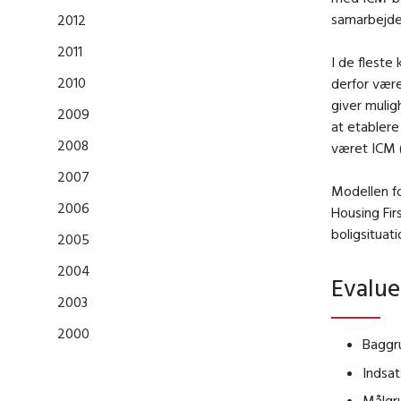
samarbejde 
2012
2011
I de fleste
2010
derfor være 
giver mulig
2009
at etablere
2008
været ICM 
2007
Modellen fo
2006
Housing Fir
boligsituat
2005
2004
Evalue
2003
2000
Baggr
Indsa
Målgru