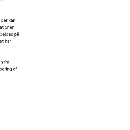
 der kan
uationen
rbejdes på
et har
n fra
sering af