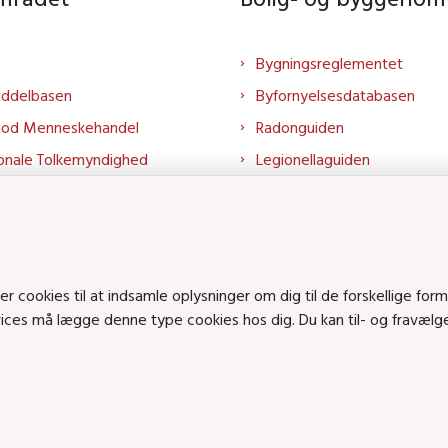
Bygningsreglementet
iddelbasen
Byfornyelsesdatabasen
mod Menneskehandel
Radonguiden
onale Tolkemyndighed
Legionellaguiden
rtalen
Godkendt til drikkevand
talen
Kend din byggevare
mrådet på LinkedIn
Huslejenaevn.dk
mrådet på YouTube
Bolig og byggeri på Linked
cookies til at indsamle oplysninger om dig til de forskellige form
Bolig og byggeri på YouTu
rvices må lægge denne type cookies hos dig. Du kan til- og fravæl
ts på SoundCloud
en • Tlf.: 72 42 37 00 •
info@sbst.dk
•
sikkermail
• EAN-nr.: 579800035483
n: Lerchesgade 35, 5, 5000 Odense C • Bolig- og byggeriområdet: Holmens