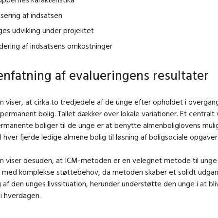
sering af indsatsen
es udvikling under projektet
dering af indsatsens omkostninger
fatning af evalueringens resultater
n viser, at cirka to tredjedele af de unge efter opholdet i overga
permanent bolig. Tallet dækker over lokale variationer. Et centralt v
ermanente boliger til de unge er at benytte almenboliglovens muli
l hver fjerde ledige almene bolig til løsning af boligsociale opgaver
n viser desuden, at ICM-metoden er en velegnet metode til unge 
 med komplekse støttebehov, da metoden skaber et solidt udgan
ng af den unges livssituation, herunder understøtte den unge i at bl
 i hverdagen.