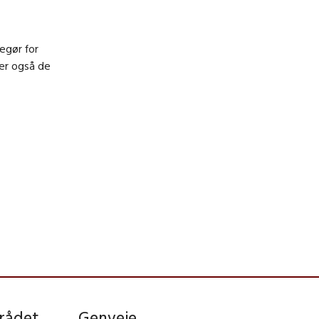
egør for
er også de
rådet
Genveje