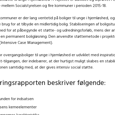
mellem Socialstyrelsen og fire kommuner i perioden 2015-18.
 kommuner er der lang ventetid på boliger til unge i hjemløshed, og
brug for at tilbyde en midlertidig bolig. Stabiliseringen af boligsit
hed for at påbegynde et støtte- og udredningsforløb, mens der a
 en permanent boligløsning. Den anvendte støttemetode i projekt
(Intensive Case Management).
r overgangsboliger til unge i hjemløshed er udviklet med inspiratio
st-tilgangen, der indebærer, at der hurtigst muligt skabes en stabili
ionen samtidig med, at der gives intensiv social støtte.
ringsrapporten beskriver følgende:
unden for indsatsen
tsens kerneelementer
ppernes karakteristika