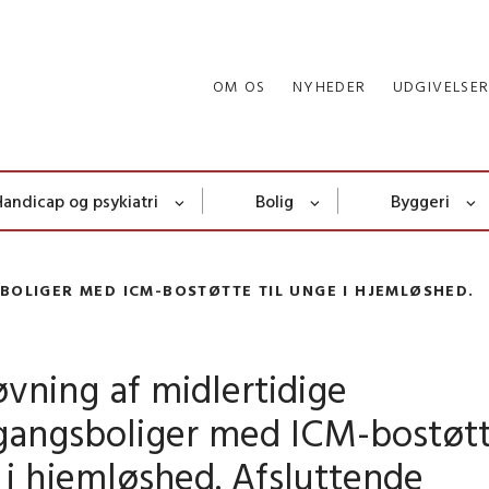
OM OS
NYHEDER
UDGIVELSE
Handicap og psykiatri
Bolig
Byggeri
BOLIGER MED ICM-BOSTØTTE TIL UNGE I HJEMLØSHED.
vning af midlertidige
gangsboliger med ICM-bostøtte
i hjemløshed. Afsluttende