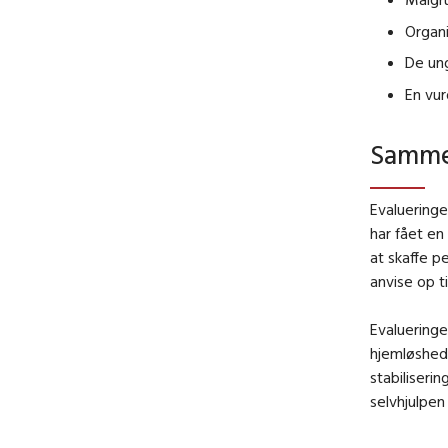
Organi
De ung
En vur
Sammen
Evalueringe
har fået en 
at skaffe p
anvise op ti
Evalueringe
hjemløshed
stabiliseri
selvhjulpen