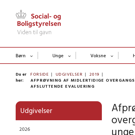
Børn
Unge
Voksne
Du er
FORSIDE
UDGIVELSER
2019
her:
AFPRØVNING AF MIDLERTIDIGE OVERGANGS
AFSLUTTENDE EVALUERING
Afprø
Udgivelser
over
unge 
2026